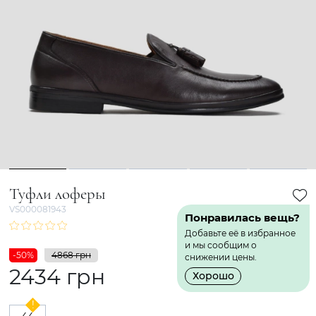
1
2
3
4
5
Туфли лоферы
VS000081943
Понравилась вещь?
Добавьте её в избранное
и мы сообщим о
-50%
4868 грн
снижении цены.
2434 грн
Хорошо