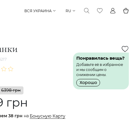
ВСЯ УКРАИНА
RU
инки
Понравилась вещь?
217
Добавьте её в избранное
и мы сообщим о
снижении цены.
Хорошо
6398 грн
9 грн
нем
38 грн
на
Бонусную Карту