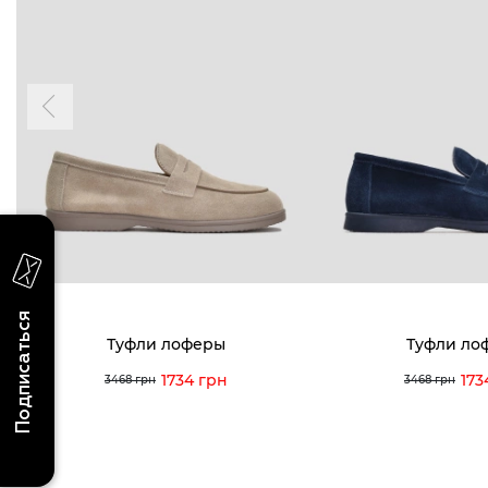
БУДЬ БЛИЖЕ
КОНТАКТЫ
Пн-Вс 09
Подпишитесь на новости о наших
последних поступлениях, эксклюзивных
акциях и событиях
0 (993) 5
0 (933) 3
Для нее
Для него
0 (973) 8
Viber
Telegram
info@vitt
Подписаться
Туфли лоферы
Туфли ло
1734 грн
173
3468 грн
3468 грн