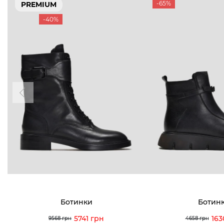
-65%
PREMIUM
-40%
Ботинки
Ботин
5741 грн
163
9568 грн
4658 грн