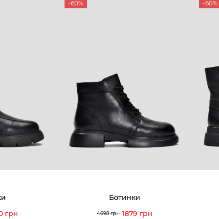
-60%
-60%
ки
Ботинки
0 грн
1879 грн
4698 грн