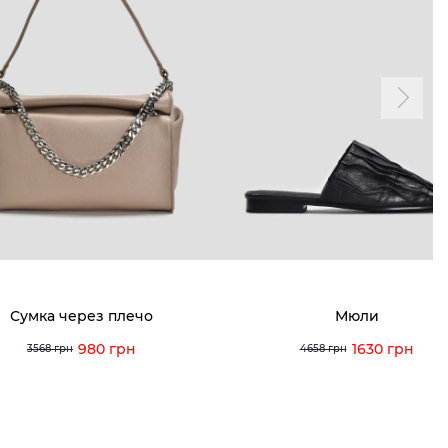
ТАМ
ПРОФИЛЬ
и и акции
Личный кабинет
мма лояльности
Мои заказы
а и оплата
Мои просмотры
я и возврат
 покупателей
 вопрос
Сумка через плечо
Мюли
кция по уходу
980 грн
1630 грн
3568 грн
4658 грн