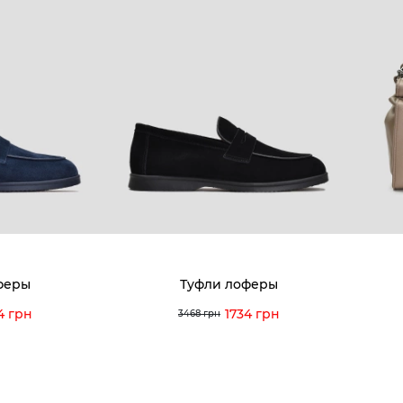
КОМПАНИЯ
КЛИЕН
:00 — 19:00
О компании
Новост
8-60-56
Мы гордимся
Програ
5-59-12
9-43-98
Вакансии и Работа
Доставк
Наши магазины
Гаранти
Договор оферты
Отзывы
orossi.ua
Задать
феры
Туфли лоферы
Инстру
4 грн
1734 грн
3468 грн