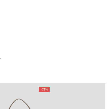
Т
-73%