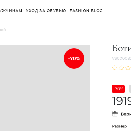
УЖЧИНАМ
УХОД ЗА ОБУВЬЮ
FASHION BLOG
ный
Бот
VS000085
-70%
191
Вер
Размер