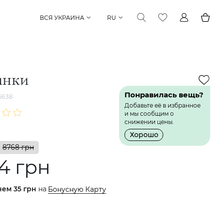
ВСЯ УКРАИНА
RU
инки
Понравилась вещь?
5638
Добавьте её в избранное
и мы сообщим о
снижении цены.
Хорошо
8768 грн
4 грн
нем
35 грн
на
Бонусную Карту