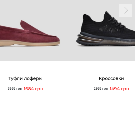
мма лояльности
Мои заказы
а и оплата
Мои просмотры
я и возврат
 покупателей
 вопрос
Туфли лоферы
Кроссовки
кция по уходу
1684 грн
1494 грн
3368 грн
2988 грн