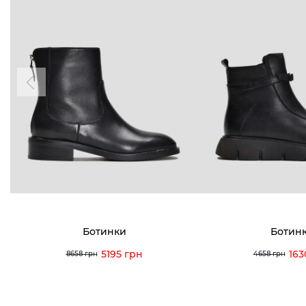
Ботинки
Ботин
5195 грн
163
8658 грн
4658 грн