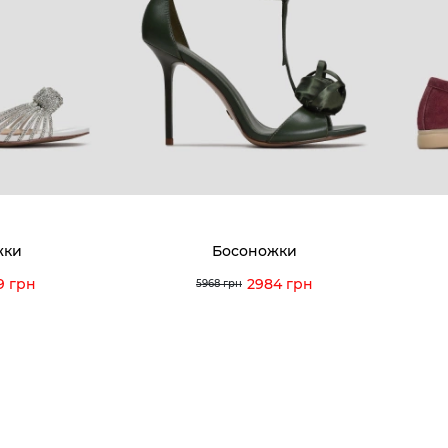
8-60-56
Мы гордимся
Програ
5-59-12
9-43-98
Вакансии и Работа
Доставк
Наши магазины
Гаранти
Договор оферты
Отзывы
orossi.ua
Задать
жки
Босоножки
Инстру
9 грн
2984 грн
5968 грн
© 2026 Vitto Rossi