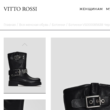
ЖЕНЩИНАМ
М
Главная
Вся женская обувь
Ботинки
Ботинки VS000085638 Че