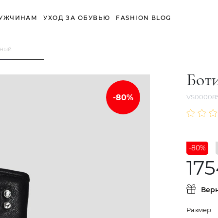
УЖЧИНАМ
УХОД ЗА ОБУВЬЮ
FASHION BLOG
рный
Бот
VS00008
-80%
175
Вер
Размер