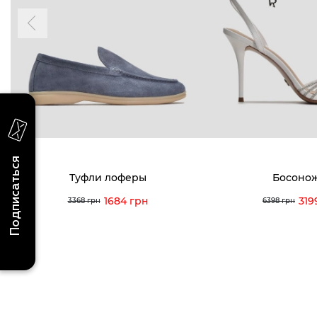
последних поступлениях, эксклюзивных
акциях и событиях
0 (993) 5
0 (933) 3
Для нее
Для него
0 (973) 8
Viber
Telegram
info@vitt
Подписаться
Туфли лоферы
Босоно
1684 грн
319
3368 грн
6398 грн
Условия использования
Политика конфиденциальности