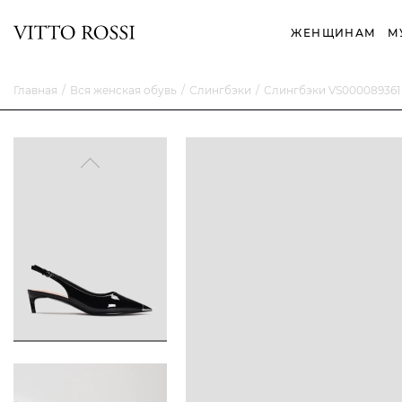
ЖЕНЩИНАМ
М
Главная
Вся женская обувь
Слингбэки
Слингбэки VS000089361