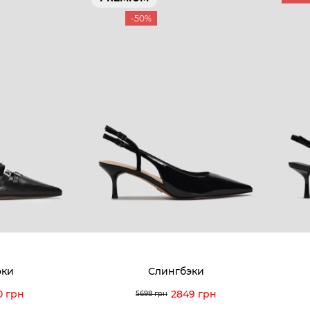
-50%
эки
Слингбэки
0 грн
2849 грн
5698 грн