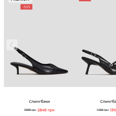
-50%
Слингбэки
Слингб
2849 грн
131
5698 грн
4368 грн