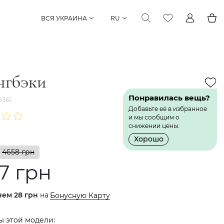
ВСЯ УКРАИНА
RU
нгбэки
Понравилась вещь?
361
Добавьте её в избранное
и мы сообщим о
снижении цены.
Хорошо
4658 грн
7 грн
нем
28 грн
на
Бонусную Карту
ы этой модели: