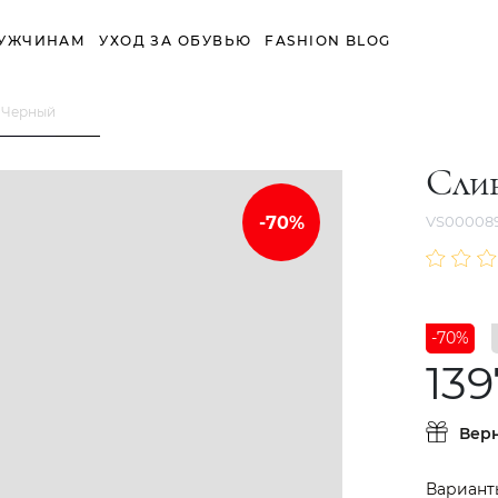
УЖЧИНАМ
УХОД ЗА ОБУВЬЮ
FASHION BLOG
 Черный
Сли
VS000089
-70%
139
Вер
Вариант