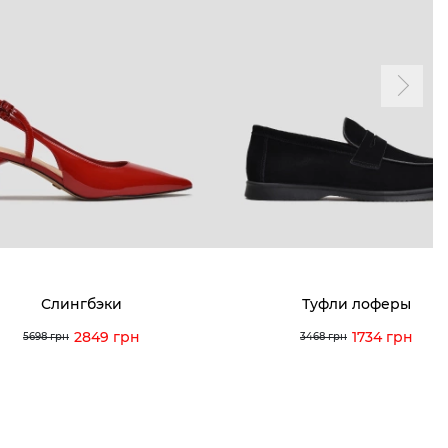
и и акции
Личный кабинет
мма лояльности
Мои заказы
а и оплата
Мои просмотры
я и возврат
 покупателей
 вопрос
Слингбэки
Туфли лоферы
кция по уходу
2849 грн
1734 грн
5698 грн
3468 грн