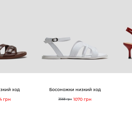
:00 — 19:00
О компании
Новост
8-60-56
Мы гордимся
Програ
5-59-12
9-43-98
Вакансии и Работа
Доставк
Наши магазины
Гаранти
Договор оферты
Отзывы
orossi.ua
Задать
зкий ход
Босоножки низкий ход
Инстру
4 грн
1070 грн
3568 грн