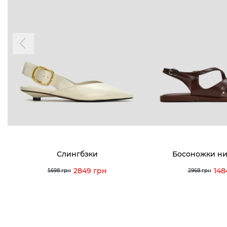
Пн-Вс 09
Подпишитесь на новости о наших
последних поступлениях, эксклюзивных
акциях и событиях
0 (993) 5
0 (933) 3
Для нее
Для него
0 (973) 8
Viber
Telegram
info@vitt
Слингбэки
Босоножки ни
2849 грн
148
5698 грн
2968 грн