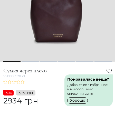
1
2
3
4
5
6
Сумка через плечо
VS000092830
Понравилась вещь?
Добавьте её в избранное
и мы сообщим о
-50%
5868 грн
снижении цены.
2934 грн
Хорошо