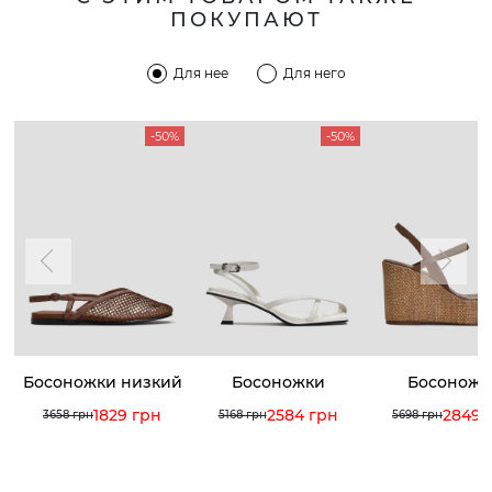
ПОКУПАЮТ
Для нее
Для него
-50%
-50%
Босоножки низкий
Босоножки
Босоножк
ход
1829 грн
2584 грн
2849 
3658 грн
5168 грн
5698 грн