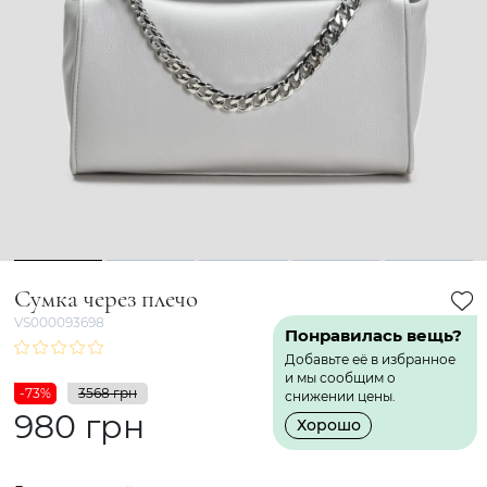
1
2
3
4
5
Сумка через плечо
VS000093698
Понравилась вещь?
Добавьте её в избранное
и мы сообщим о
-73%
3568 грн
снижении цены.
980 грн
Хорошо