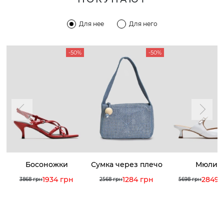
Для нее
Для него
-50%
-50%
Босоножки
Сумка через плечо
Мюли
1934 грн
1284 грн
2849 
3868 грн
2568 грн
5698 грн