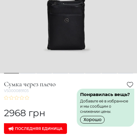
1
2
3
4
5
6
7
8
Сумка через плечо
VS000089105
Понравилась вещь?
Добавьте её в избранное
и мы сообщим о
2968 грн
снижении цены.
Хорошо
ПОСЛЕДНЯЯ ЕДИНИЦА