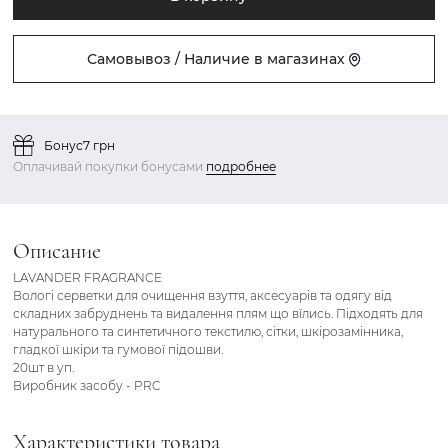
Самовывоз / Наличие в магазинах
Бонус
7 грн
Оплачивай покупки бонусами
подробнее
Описание
LAVANDER FRAGRANCE
Вологі серветки для очищення взуття, аксесуарів та одягу від
складних забруднень та видалення плям що вїлись. Підходять для
натурального та синтетичного текстилю, сітки, шкірозамінника,
гладкої шкіри та гумової підошви.
20шт в уп.
Виробник засобу - PRC
Характеристики товара