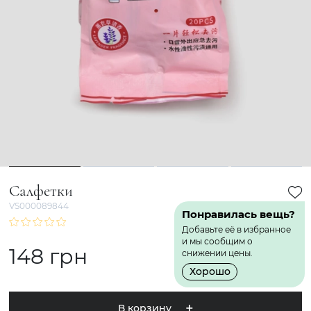
1
2
3
4
Салфетки
VS000089844
Понравилась вещь?
Добавьте её в избранное
и мы сообщим о
148 грн
снижении цены.
Хорошо
В корзину