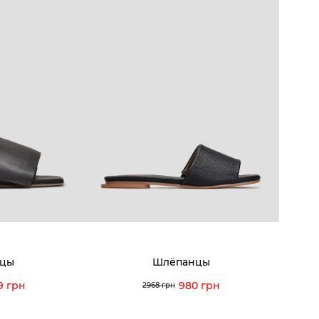
КОМПАНИЯ
КЛИЕН
:00 — 19:00
О компании
Новост
8-60-56
Мы гордимся
Програ
5-59-12
9-43-98
Вакансии и Работа
Доставк
Наши магазины
Гаранти
Договор оферты
Отзывы
orossi.ua
Задать
цы
Шлёпанцы
Инстру
9 грн
980 грн
2968 грн