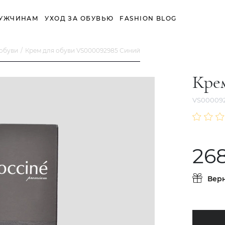
УЖЧИНАМ
УХОД ЗА ОБУВЬЮ
FASHION BLOG
 обуви
Крем для обуви VS000092985 Синий
Крем
VS00009
26
Вер