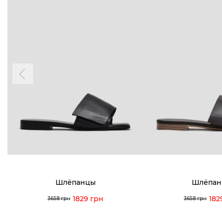
БУДЬ БЛИЖЕ
КОНТАКТЫ
Пн-Вс 09
Подпишитесь на новости о наших
последних поступлениях, эксклюзивных
акциях и событиях
0 (993) 5
0 (933) 3
Для нее
Для него
0 (973) 8
Viber
Telegram
info@vitt
Шлёпанцы
Шлёпан
1829 грн
182
3658 грн
3658 грн