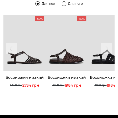
Для нее
Для него
-50%
-50%
Босоножки низкий
Босоножки низкий
Босоножки н
ход
ход
ход
2734 грн
1984 грн
1984 
5468 грн
3968 грн
3968 грн