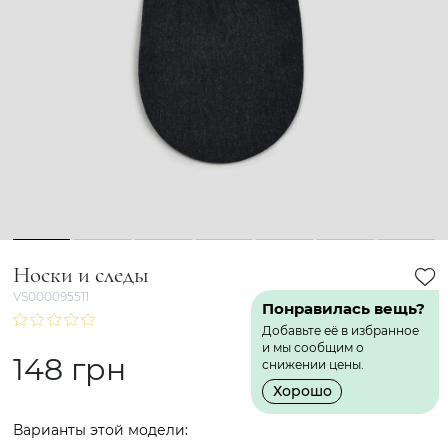
1
2
3
4
5
6
7
Носки и следы
VS000095511
Понравилась вещь?
Добавьте её в избранное
и мы сообщим о
148 грн
снижении цены.
Хорошо
Варианты этой модели: