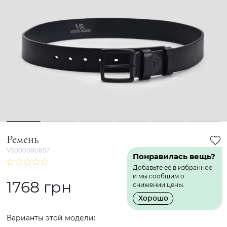
1
2
3
4
5
6
Ремень
VS000080857
Понравилась вещь?
Добавьте её в избранное
и мы сообщим о
1768 грн
снижении цены.
Хорошо
Варианты этой модели: