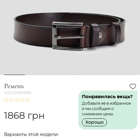
1
2
3
4
5
6
Ремень
VS000080886
Понравилась вещь?
Добавьте её в избранное
и мы сообщим о
1868 грн
снижении цены.
Хорошо
Варианты этой модели: