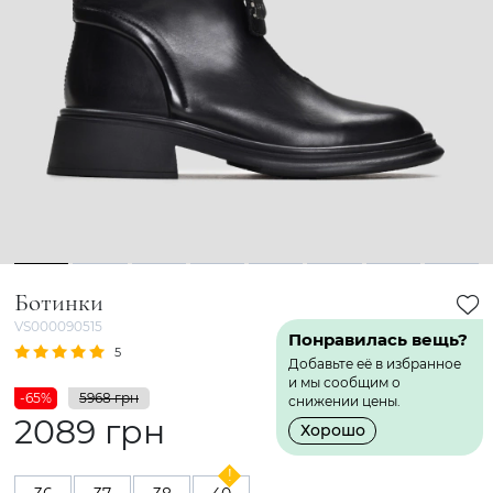
1
2
3
4
5
6
7
8
Ботинки
VS000090515
Понравилась вещь?
5
1 Отзыв
Добавьте её в избранное
и мы сообщим о
-65%
5968 грн
снижении цены.
2089 грн
Хорошо