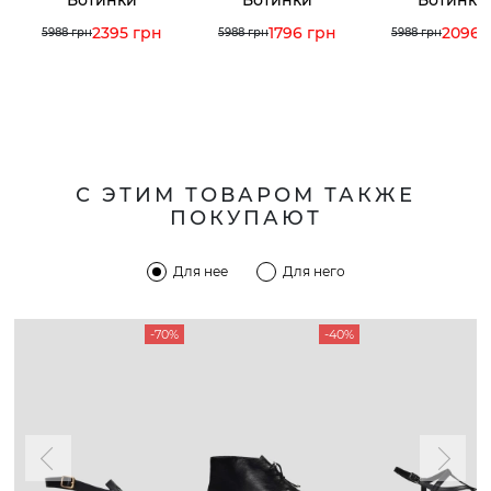
2395 грн
1796 грн
2096 
5988 грн
5988 грн
5988 грн
С ЭТИМ ТОВАРОМ ТАКЖЕ
ПОКУПАЮТ
Для нее
Для него
-70%
-40%