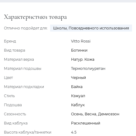
Характеристики товара
Отлично подойдет для:
Школы
,
Повседневного использования
Бренд
Vitto Rossi
Вид товара
Ботинки
Материал верха
Натур. Кожа
Материал подошвы
Термополиуретан
Цвет
Черный
Материал подкладки
Байка
Стиль
Кэжуал
Подошва
Каблук
Сезонность
Осень
,
Весна
,
Демисезон
Вид каблука
Расклешенный
Высота каблука/танкетки
4.5