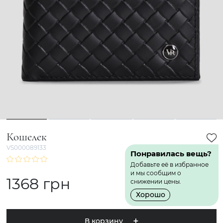
1
2
3
4
5
Кошелек
VS000089133
Понравилась вещь?
Добавьте её в избранное
и мы сообщим о
1368 грн
снижении цены.
Хорошо
В корзину