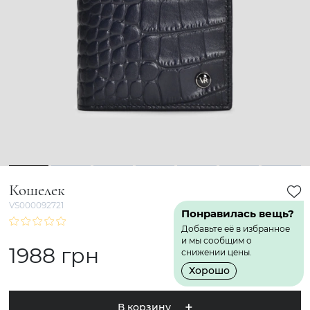
1
2
3
4
5
6
7
Кошелек
VS000092721
Понравилась вещь?
Добавьте её в избранное
и мы сообщим о
1988 грн
снижении цены.
Хорошо
В корзину