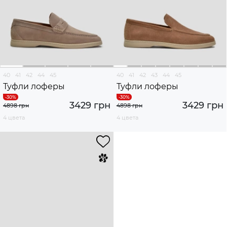
40
41
42
44
45
40
41
42
43
44
45
Туфли лоферы
Туфли лоферы
3429 грн
3429 грн
4898 грн
4898 грн
4 цвета
4 цвета