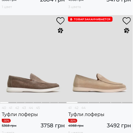
1 цвет
3 цвета
ТОВАР ЗАКАНЧИВАЕТСЯ
40
41
42
43
44
45
41
42
44
Туфли лоферы
Туфли лоферы
3758 грн
3492 грн
5368 грн
4988 грн
2 цвета
5 цветов