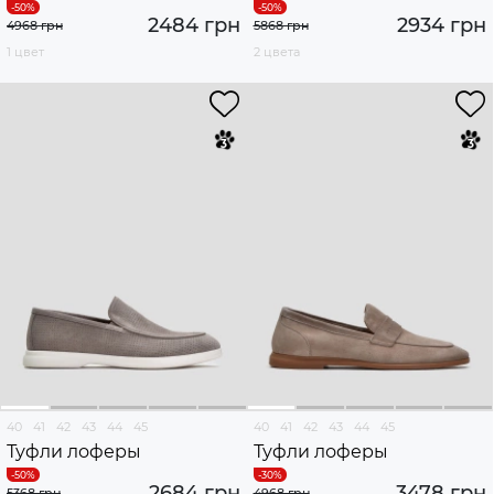
2484 грн
2934 грн
4968 грн
5868 грн
1 цвет
2 цвета
40
41
42
43
44
45
40
41
42
43
44
45
Туфли лоферы
Туфли лоферы
2684 грн
3478 грн
5368 грн
4968 грн