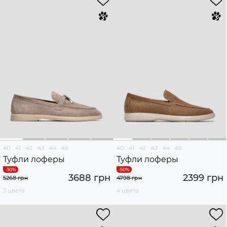
40
41
42
43
44
45
40
41
42
43
44
45
Туфли лоферы
Туфли лоферы
3688 грн
2399 грн
5268 грн
4798 грн
3 цвета
4 цвета