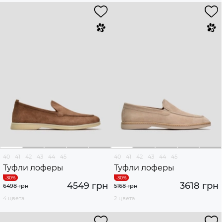
40
41
42
43
44
45
40
41
42
43
44
45
Туфли лоферы
Туфли лоферы
4549 грн
3618 грн
6498 грн
5168 грн
4 цвета
2 цвета