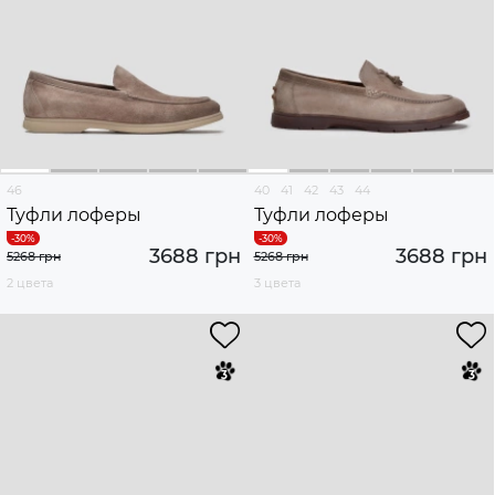
46
40
41
42
43
44
Туфли лоферы
Туфли лоферы
3688 грн
3688 грн
5268 грн
5268 грн
2 цвета
3 цвета