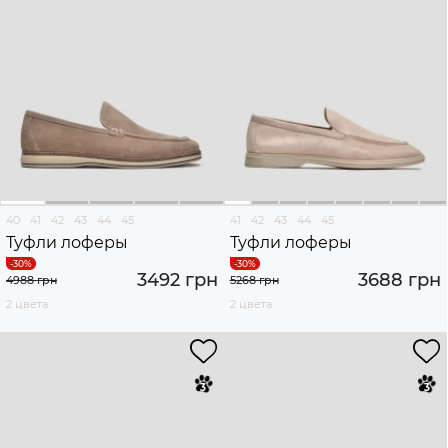
40
41
42
43
44
45
41
42
43
44
45
Туфли лоферы
Туфли лоферы
3492 грн
3688 грн
4988 грн
5268 грн
2 цвета
2 цвета