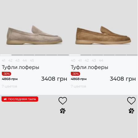
41
42
43
44
45
40
41
42
43
44
Туфли лоферы
Туфли лоферы
3408 грн
3408 грн
4868 грн
4868 грн
7 цветов
7 цветов
ПОСЛЕДНЯЯ ПАРА