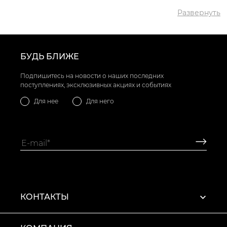
✅ Самый дешевый
2199 грн
товар
Развернуть
✅ Самый дорогой
4892 грн
товар
✅ Самый
Туфли лоферы VS000086945
популярный товар
Бежевый
- 3408 грн
БУДЬ БЛИЖЕ
Подпишитесь на новости о наших последних
поступлениях, эксклюзивных акциях и событиях
Для нее
Для него
КОНТАКТЫ