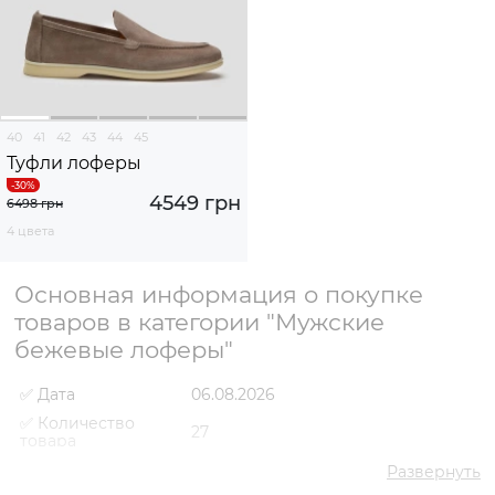
40
41
42
43
44
45
Туфли лоферы
4549 грн
6498 грн
4 цвета
Основная информация о покупке
товаров в категории "Мужские
бежевые лоферы"
✅ Дата
06.08.2026
✅ Количество
27
товара
✅ Средняя цена
3380 грн
Развернуть