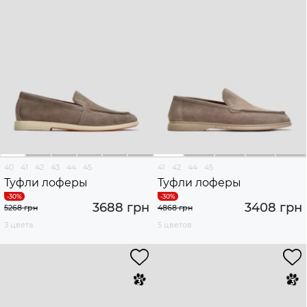
40
41
42
43
44
45
41
42
44
45
Туфли лоферы
Туфли лоферы
3688 грн
3408 грн
5268 грн
4868 грн
3 цвета
5 цветов