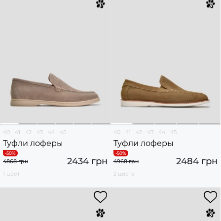
40
41
42
43
44
45
40
41
42
43
44
45
Туфли лоферы
Туфли лоферы
2434 грн
2484 грн
4868 грн
4968 грн
1 цвет
2 цвета