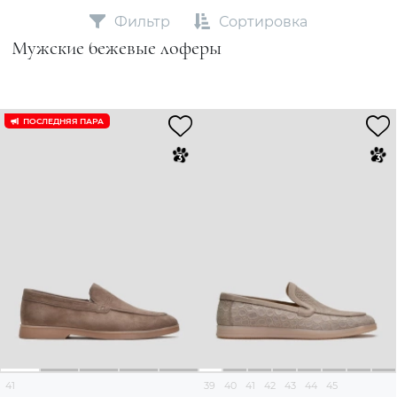
Фильтр
Сортировка
Мужские бежевые лоферы
ПОСЛЕДНЯЯ ПАРА
41
39
40
41
42
43
44
45