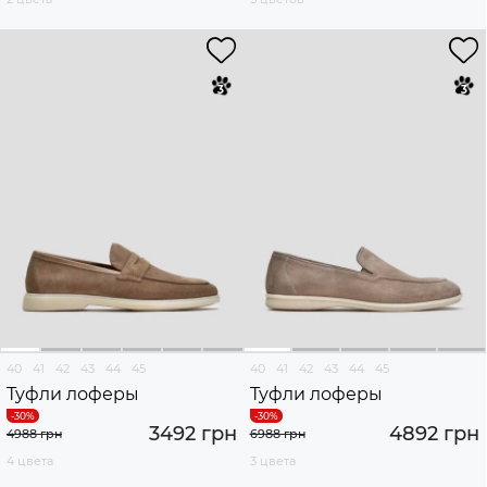
40
41
42
43
44
45
40
41
42
43
44
45
Туфли лоферы
Туфли лоферы
3492 грн
4892 грн
4988 грн
6988 грн
4 цвета
3 цвета