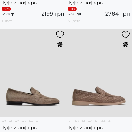
Туфли лоферы
Туфли лоферы
2199 грн
2784 грн
5498 грн
5568 грн
1 цвет
3 цвета
40
41
42
43
44
45
39
40
41
42
43
44
45
Туфли лоферы
Туфли лоферы