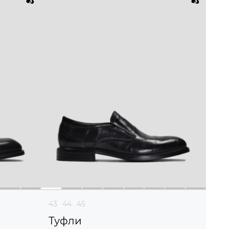
43
44
45
Туфли