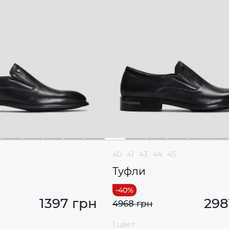
40
41
43
44
45
Туфли
1397 грн
298
4968 грн
1 цвет