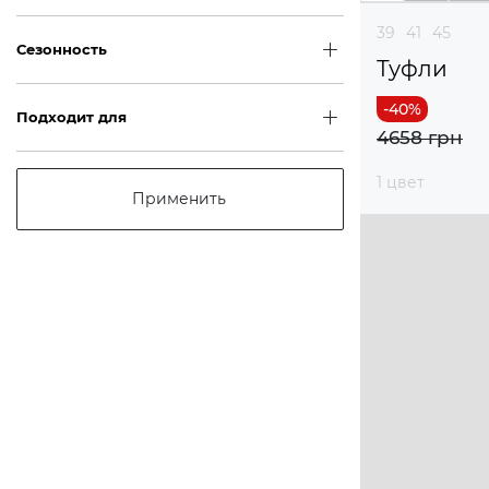
39
41
45
Сезонность
Туфли
Подходит для
4658 грн
1 цвет
Применить