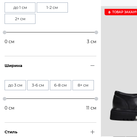
до 1 см
1-2 см
ТОВАР ЗАКАН
2+ см
0
см
3
см
Ширина
до 3 см
3-6 см
6-8 см
8+ см
0
см
11
см
Стиль