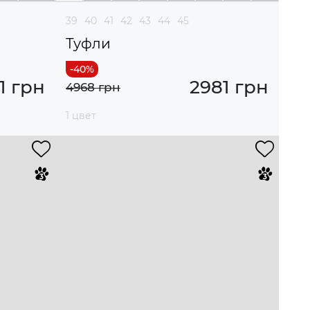
39
40
41
42
43
44
45
Туфли
1 грн
2981 грн
4968 грн
1 цвет