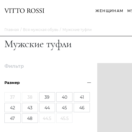
ЖЕНЩИНАМ
М
Главная
Вся мужская обувь
Мужские туфли
Мужские туфли
Фильтр
Размер
37
38
39
40
41
42
43
44
45
46
47
48
44.5
45.5