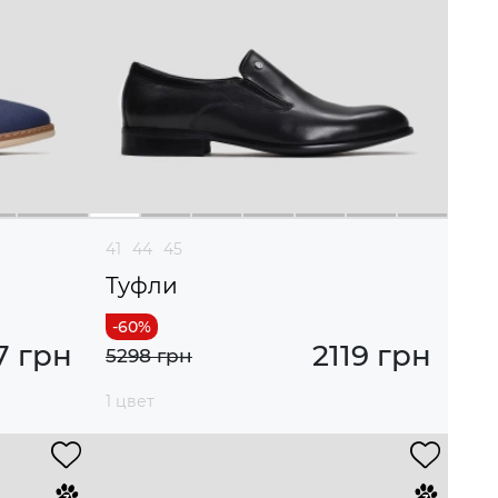
41
44
45
Туфли
7 грн
2119 грн
5298 грн
1 цвет