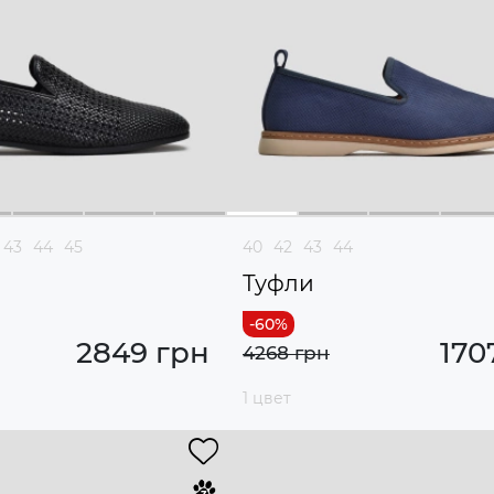
43
44
45
40
42
43
44
Туфли
2849 грн
170
4268 грн
1 цвет