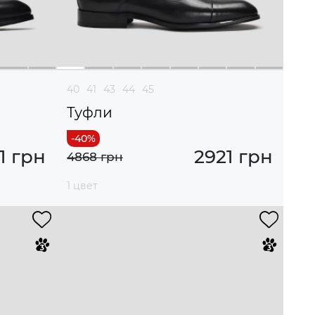
40
41
43
44
45
Туфли
1 грн
2921 грн
4868 грн
1 цвет