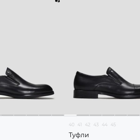
40
41
42
43
44
45
Туфли