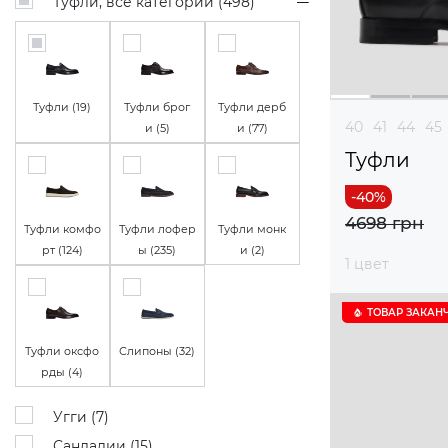
Туфли, все категории (
498
)
Туфли (
19
)
Туфли брог
Туфли дерб
40
41
44
45
и (
5
)
и (
77
)
Туфли
4698 грн
Туфли комфо
Туфли лофер
Туфли монк
рт (
124
)
ы (
235
)
и (
2
)
1 цвет
ТОВАР ЗАКАН
Туфли оксфо
Слипоны (
32
)
рды (
4
)
Угги (
7
)
Сандалии (
15
)