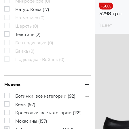
Микрофибра (
0
)
Натур. Кожа (
17
)
5298 грн
Натур. мех (
0
)
1 цвет
Шерсть (
0
)
Текстиль (
2
)
Без подкладки (
0
)
Байка (
0
)
Подкладка - Войлок (
0
)
Модель
Ботинки, все категории (
92
)
Кеды (
97
)
Кроссовки, все категории (
135
)
Мокасины (
157
)