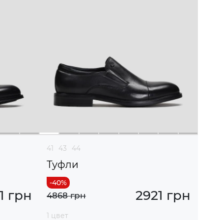
41
43
44
Туфли
1 грн
2921 грн
4868 грн
1 цвет