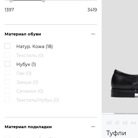
1397
3419
Материал обуви
Натур. Кожа (
18
)
Текстиль (
0
)
Нубук (
1
)
Лак (
0
)
Замша (
0
)
Силикон (
0
)
Текстиль/Нубук (
0
)
40
41
43
44
Материал подкладки
Туфли