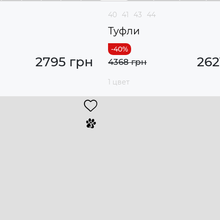
40
41
43
44
Туфли
2795 грн
262
4368 грн
1 цвет