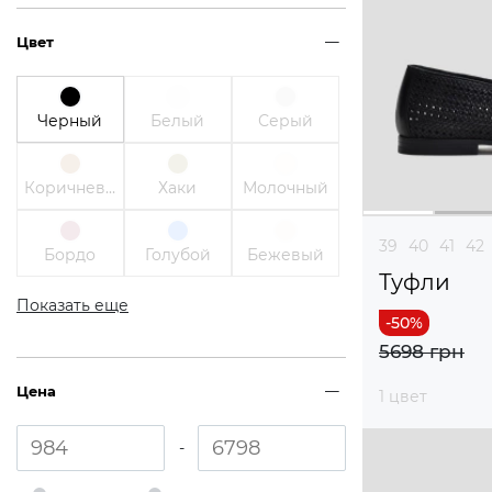
Цвет
Черный
Белый
Серый
Коричневый
Хаки
Молочный
39
40
41
42
Бордо
Голубой
Бежевый
Туфли
Показать еще
5698 грн
Цена
1 цвет
-