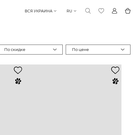
ВСЯ УКРАИНА
RU
По скидке
По цене