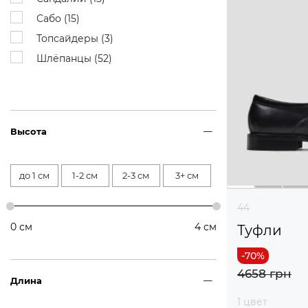
Сабо (
15
)
Топсайдеры (
3
)
Шлёпанцы (
52
)
Высота
до 1 см
1-2 см
2-3 см
3+ см
44
0
см
4
см
Туфли
4658 грн
Длина
1 цвет