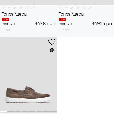
40
41
42
43
44
45
40
41
42
43
44
45
Топсайдеры
Топсайдеры
3478 грн
3492 грн
4968 грн
4988 грн
1 цвет
2 цвета