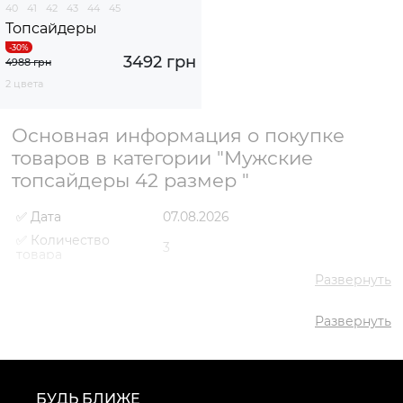
40
41
42
43
44
45
Топсайдеры
3492 грн
4988 грн
2 цвета
Основная информация о покупке
товаров в категории "Мужские
топсайдеры 42 размер "
✅ Дата
07.08.2026
✅ Количество
3
товара
✅ Средняя цена
3488 грн
Развернуть
✅ Самый дешевый
3478 грн
товар
Развернуть
✅ Самый дорогой
3492 грн
товар
✅ Самый
Топсайдеры VS000093114
популярный товар
Бежевый
- 3478 грн
БУДЬ БЛИЖЕ