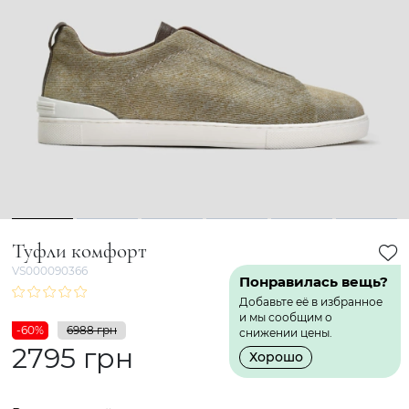
1
2
3
4
5
6
Туфли комфорт
VS000090366
Понравилась вещь?
Добавьте её в избранное
и мы сообщим о
-60%
6988 грн
снижении цены.
2795 грн
Хорошо