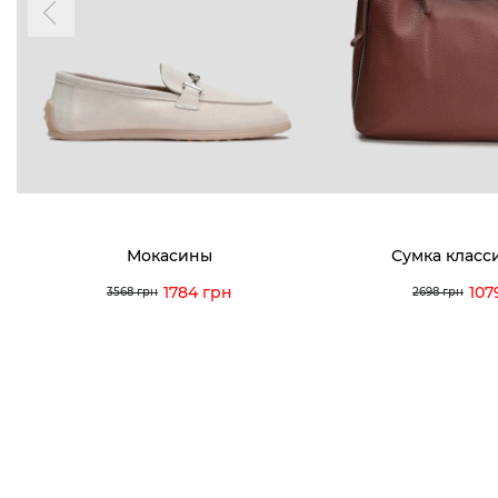
акциях и событиях
0 (993) 5
0 (933) 3
Для нее
Для него
0 (973) 8
Viber
Telegram
info@vitt
Мокасины
Сумка класс
1784 грн
107
3568 грн
2698 грн
Условия использования
Политика конфиденциальности