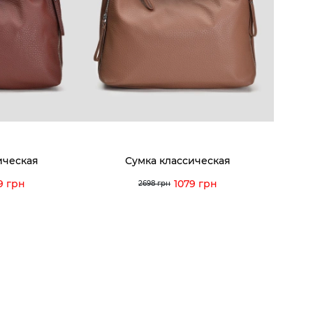
8-60-56
Мы гордимся
Програ
5-59-12
9-43-98
Вакансии и Работа
Доставк
Наши магазины
Гаранти
Договор оферты
Отзывы
orossi.ua
Задать
ическая
Сумка классическая
Инстру
9 грн
1079 грн
2698 грн
© 2026 Vitto Rossi