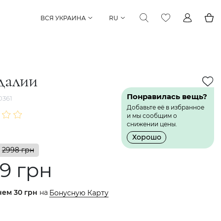
ВСЯ УКРАИНА
RU
далии
Понравилась вещь?
0361
Добавьте её в избранное
и мы сообщим о
снижении цены.
Хорошо
2998 грн
9 грн
нем
30 грн
на
Бонусную Карту