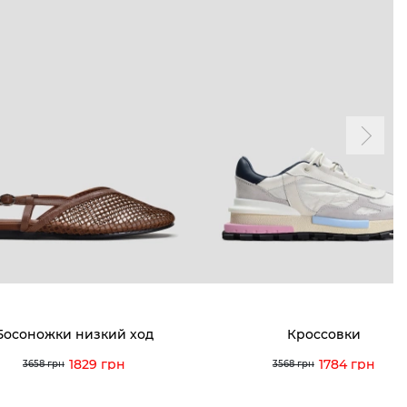
а и оплата
Мои просмотры
я и возврат
 покупателей
 вопрос
кция по уходу
Босоножки низкий ход
Кроссовки
1829 грн
1784 грн
3658 грн
3568 грн