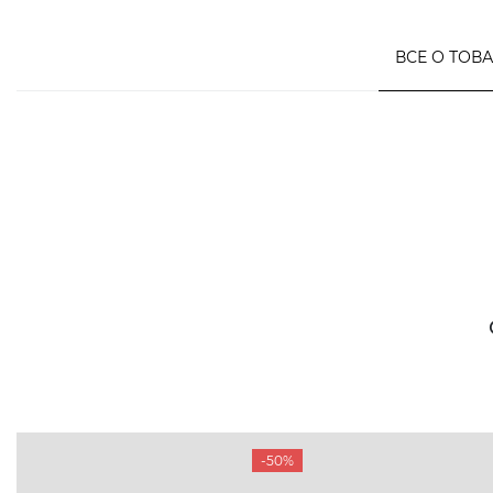
ВСЕ О ТОВ
БУДЬ БЛИЖЕ
КОНТАКТЫ
Пн-Вс 09
Подпишитесь на новости о наших
последних поступлениях, эксклюзивных
-50%
акциях и событиях
0 (993) 5