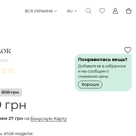
ВСЯ УКРАИНА
RU
лок
Понравилась вещь?
9994
Добавьте её в избранное
и мы сообщим о
снижении цены.
Хорошо
898 грн
9 грн
нем
27 грн
на
Бонусную Карту
ы этой модели: