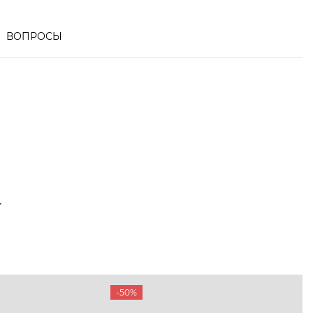
ВОПРОСЫ
Т
ТАМ
ПРОФИЛЬ
и и акции
Личный кабинет
-50%
мма лояльности
Мои заказы