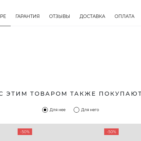
АРЕ
ГАРАНТИЯ
ОТЗЫВЫ
ДОСТАВКА
ОПЛАТА
С ЭТИМ ТОВАРОМ ТАКЖЕ ПОКУПАЮ
КОМПАНИЯ
КЛИЕН
Для нее
Для него
:00 — 19:00
О компании
Новост
-50%
-50%
8-60-56
Мы гордимся
Програ