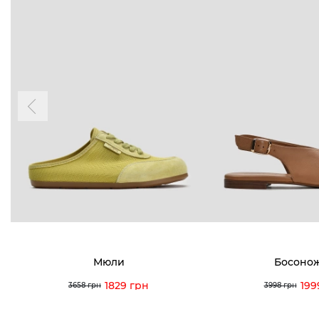
0 (933) 3
Для нее
Для него
0 (973) 8
Viber
Telegram
info@vitt
Условия использования
Политика конфиденциальности
Мюли
Босоно
1829 грн
199
3658 грн
3998 грн