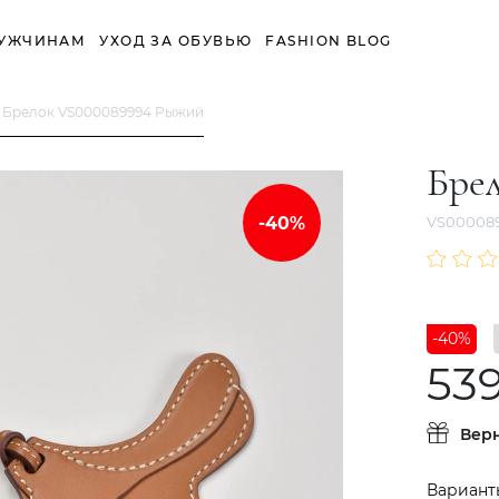
УЖЧИНАМ
УХОД ЗА ОБУВЬЮ
FASHION BLOG
Брелок VS000089994 Рыжий
Бре
VS00008
-40%
53
Вер
Вариант