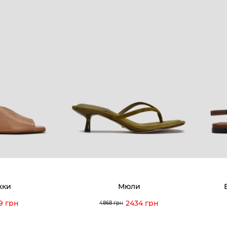
5-59-12
9-43-98
Вакансии и Работа
Доставк
Наши магазины
Гаранти
Договор оферты
Отзывы
orossi.ua
Задать
Инстру
© 2026 Vitto Rossi
жки
Мюли
9 грн
2434 грн
4868 грн