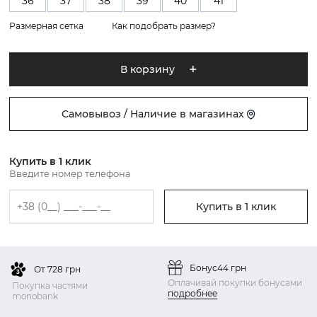
36
37
38
39
40
41
Размерная сетка
Как подобрать размер?
В корзину
Самовывоз / Наличие в магазинах
Купить в 1 клик
Введите номер телефона
Купить в 1 клик
Бонус
44 грн
От 728 грн
Оплачивай покупки бонусами
Покупка частями
подробнее
monobank