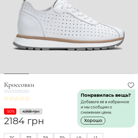
1
2
3
4
5
Кроссовки
VS000093282
Понравилась вещь?
Добавьте её в избранное
и мы сообщим о
-50%
4368 грн
снижении цены.
2184 грн
Хорошо