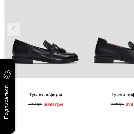
БУДЬ БЛИЖЕ
КОНТАКТЫ
Пн-Вс 09
Подпишитесь на новости о наших
последних поступлениях, эксклюзивных
акциях и событиях
0 (993) 5
0 (933) 3
Для нее
Для него
0 (973) 8
Viber
Telegram
info@vitt
Подписаться
Туфли лоферы
Туфли ло
3058 грн
279
4368 грн
3988 грн