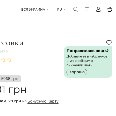
ВСЯ УКРАИНА
RU
ссовки
Понравилась вещь?
4670
Добавьте её в избранное
и мы сообщим о
снижении цены.
Хорошо
5968 грн
1 грн
нем
179 грн
на
Бонусную Карту