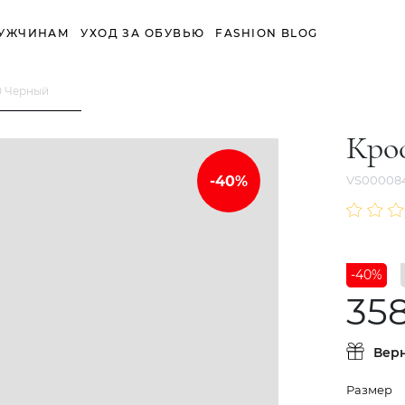
УЖЧИНАМ
УХОД ЗА ОБУВЬЮ
FASHION BLOG
0 Черный
Кро
VS00008
-40%
358
Вер
Размер