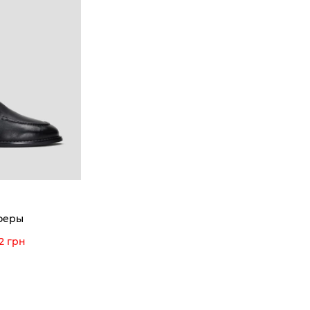
КОМПАНИЯ
КЛИЕН
:00 — 19:00
О компании
Новост
8-60-56
Мы гордимся
Програ
5-59-12
9-43-98
Вакансии и Работа
Доставк
Наши магазины
Гаранти
Договор оферты
Отзывы
orossi.ua
Задать
феры
Инстру
2 грн