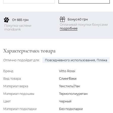
Бонус
40 грн
От 665 грн
Оплачивай покупки бонусами
Покупка частями
подробнее
monobank
Характеристики товара
Отлично подойдет для:
Повседневного использования
,
Пляжа
Бренд
Vitto Rossi
Вид товара
Слингбэки
Материал верха
Текстиль/Лак
Материал подошвы
Термополиуретан
Цвет
Черный
Материал подкладки
Без подкладки