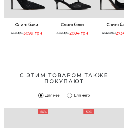
Слингбэки
Слингбэки
Слингбэк
3099 грн
2084 грн
2734 
6198 грн
4168 грн
5468 грн
С ЭТИМ ТОВАРОМ ТАКЖЕ
ПОКУПАЮТ
Для нее
Для него
-50%
-50%