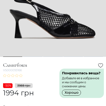
1
2
3
4
5
Слингбэки
VS000093166
Понравилась вещь?
Добавьте её в избранное
и мы сообщим о
-50%
3988 грн
снижении цены.
1994 грн
Хорошо