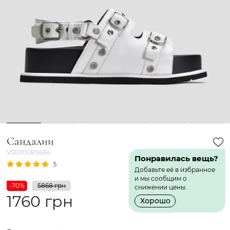
1
2
3
4
5
6
Сандалии
VS000089484
Понравилась вещь?
5
2 Отзыва
Добавьте её в избранное
и мы сообщим о
-70%
5868 грн
снижении цены.
1760 грн
Хорошо