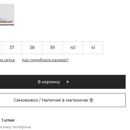
37
38
39
40
41
я сетка
Как подобрать размер?
В корзину
Самовывоз / Наличие в магазинах
 1 клик
номер телефона