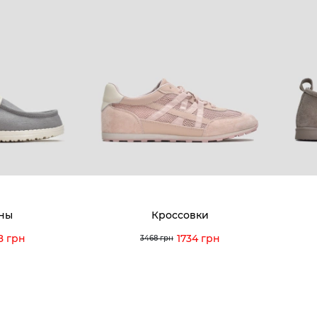
:00 — 19:00
О компании
Новост
8-60-56
Мы гордимся
Програ
5-59-12
9-43-98
Вакансии и Работа
Доставк
Наши магазины
Гаранти
Договор оферты
Отзывы
orossi.ua
Задать
ны
Кроссовки
Инстру
8 грн
1734 грн
3468 грн