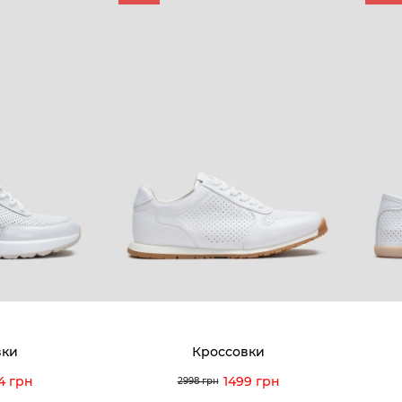
вки
Кроссовки
4 грн
1499 грн
2998 грн