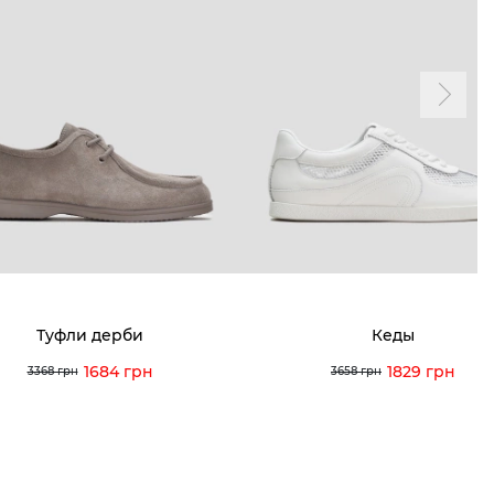
и и акции
Личный кабинет
мма лояльности
Мои заказы
а и оплата
Мои просмотры
я и возврат
 покупателей
 вопрос
Туфли дерби
Кеды
кция по уходу
1684 грн
1829 грн
3368 грн
3658 грн