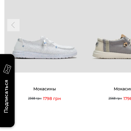
Пн-Вс 09
Подпишитесь на новости о наших
последних поступлениях, эксклюзивных
акциях и событиях
0 (993) 5
0 (933) 3
Для нее
Для него
0 (973) 8
Viber
Telegram
info@vitt
Подписаться
Мокасины
Мокаси
1798 грн
179
2568 грн
2568 грн