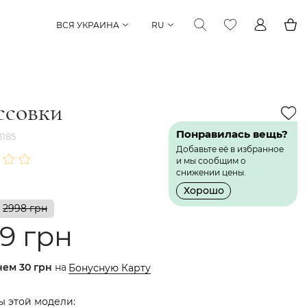
ВСЯ УКРАИНА
RU
ссовки
Понравилась вещь?
185
Добавьте её в избранное
и мы сообщим о
снижении цены.
Хорошо
2998 грн
9 грн
нем
30 грн
на
Бонусную Карту
ы этой модели: