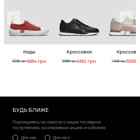
Кеды
Кроссовки
Кроссовк
1684 грн
4192 грн
3058 
3368 грн
5988 грн
4368 грн
БУДЬ БЛИЖЕ
Подпишитесь на новости о наших последних
поступлениях, эксклюзивных акциях и событиях
Для нее
Для него