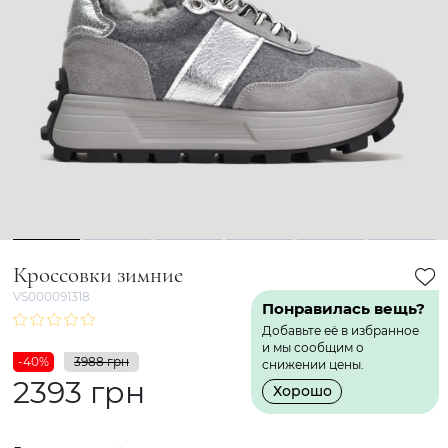
1
2
3
4
5
6
Кроссовки зимние
VS000091318
Понравилась вещь?
Добавьте её в избранное
и мы сообщим о
-40%
3988 грн
снижении цены.
2393 грн
Хорошо