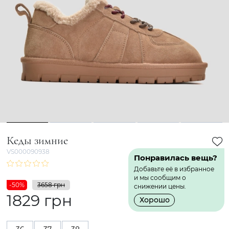
1
2
3
4
5
Кеды зимние
VS000090938
Понравилась вещь?
Добавьте её в избранное
и мы сообщим о
-50%
3658 грн
снижении цены.
1829 грн
Хорошо