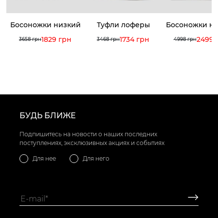
Босоножки низкий
Туфли лоферы
Босоножки н
ход
ход
1829 грн
1734 грн
2499 
3658 грн
3468 грн
4998 грн
БУДЬ БЛИЖЕ
Подпишитесь на новости о наших последних
поступлениях, эксклюзивных акциях и событиях
Для нее
Для него