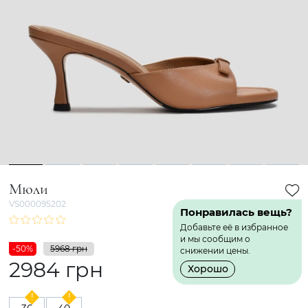
1
2
3
4
5
6
7
8
Мюли
VS000095202
Понравилась вещь?
Добавьте её в избранное
и мы сообщим о
-50%
5968 грн
снижении цены.
2984 грн
Хорошо