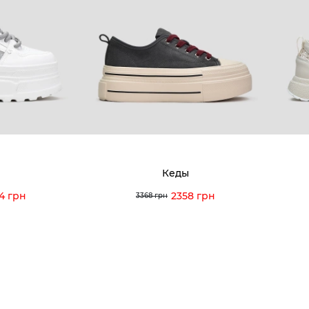
8-60-56
Мы гордимся
Програ
5-59-12
9-43-98
Вакансии и Работа
Доставк
Наши магазины
Гаранти
Договор оферты
Отзывы
orossi.ua
Задать
Кеды
Инстру
4 грн
2358 грн
3368 грн
© 2026 Vitto Rossi