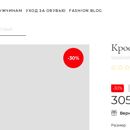
УЖЧИНАМ
УХОД ЗА ОБУВЬЮ
FASHION BLOG
 Серый
Кро
VS00009
-30%
30
Вер
Размер