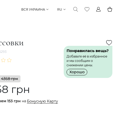
ВСЯ УКРАИНА
RU
ссовки
Понравилась вещь?
5293
Добавьте её в избранное
и мы сообщим о
снижении цены.
Хорошо
4368 грн
58 грн
нем
153 грн
на
Бонусную Карту