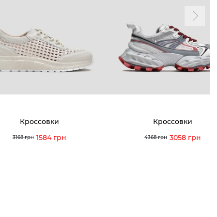
мма лояльности
Мои заказы
а и оплата
Мои просмотры
я и возврат
 покупателей
 вопрос
Кроссовки
Кроссовки
кция по уходу
1584 грн
3058 грн
3168 грн
4368 грн