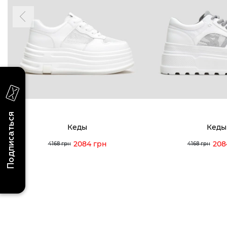
последних поступлениях, эксклюзивных
акциях и событиях
0 (993) 5
0 (933) 3
Для нее
Для него
0 (973) 8
Viber
Telegram
info@vitt
Подписаться
Кеды
Кеды
2084 грн
208
4168 грн
4168 грн
Условия использования
Политика конфиденциальности