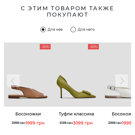
С ЭТИМ ТОВАРОМ ТАКЖЕ
ПОКУПАЮТ
Для нее
Для него
-50%
-50%
Босоножки
Туфли классика
Босоножк
1999 грн
3099 грн
1999 
3998 грн
6198 грн
3998 грн