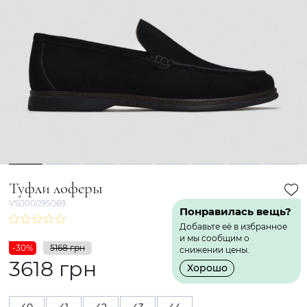
1
2
3
4
5
6
7
8
Туфли лоферы
VS000095069
Понравилась вещь?
Добавьте её в избранное
и мы сообщим о
-30%
5168 грн
снижении цены.
3618 грн
Хорошо