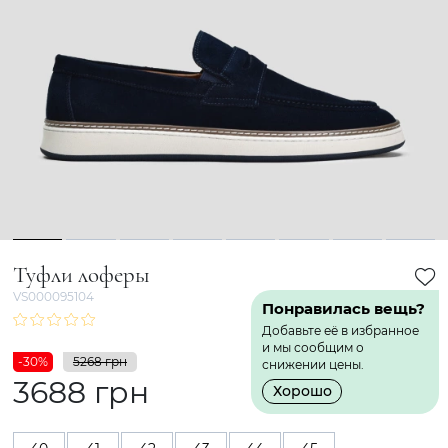
1
2
3
4
5
6
7
8
Туфли лоферы
VS000095104
Понравилась вещь?
Добавьте её в избранное
и мы сообщим о
-30%
5268 грн
снижении цены.
3688 грн
Хорошо