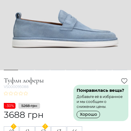
1
2
3
4
5
6
7
8
Туфли лоферы
VS000095088
Понравилась вещь?
Добавьте её в избранное
и мы сообщим о
-30%
5268 грн
снижении цены.
3688 грн
Хорошо