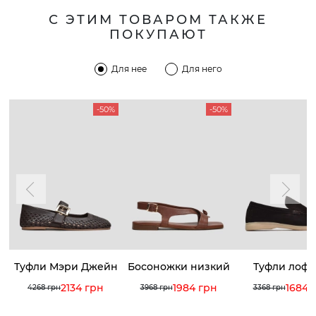
С ЭТИМ ТОВАРОМ ТАКЖЕ
ПОКУПАЮТ
Для нее
Для него
-50%
-50%
Туфли Мэри Джейн
Босоножки низкий
Туфли лоф
ход
2134 грн
1984 грн
1684 
4268 грн
3968 грн
3368 грн