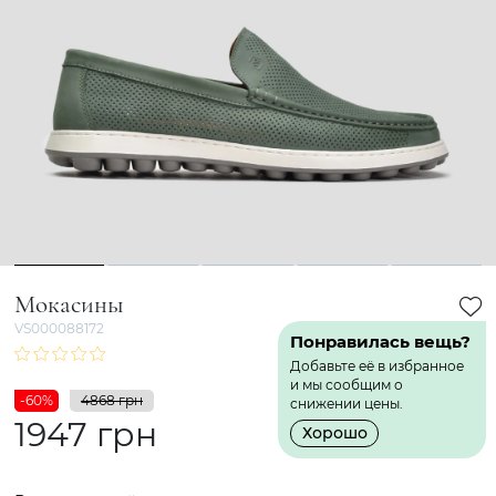
1
2
3
4
5
Мокасины
VS000088172
Понравилась вещь?
Добавьте её в избранное
и мы сообщим о
-60%
4868 грн
снижении цены.
1947 грн
Хорошо