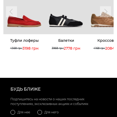
Туфли лоферы
Балетки
Кроссовк
3198 грн
2778 грн
2084 
4568 грн
3968 грн
4168 грн
БУДЬ БЛИЖЕ
Подпишитесь на новости о наших последних
поступлениях, эксклюзивных акциях и событиях
Для нее
Для него