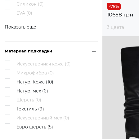
Силикон (
0
)
EVA (
0
)
10658 грн
Показать еще
3 цвета
Материал подкладки
Искусственная кожа (
0
)
Микрофибра (
0
)
Натур. Кожа (
10
)
Натур. мех (
6
)
Шерсть (
0
)
Текстиль (
9
)
Искусственный мех (
0
)
Евро шерсть (
5
)