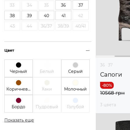
33
34
35
36
37
38
39
40
41
42
43
44
36/37
38/39
40/41
Цвет
36
37
Черный
Белый
Серый
Сапоги
Коричневый
Хаки
Молочный
10568 грн
3 цвета
Бордо
Пудровый
Голубой
Показать еще