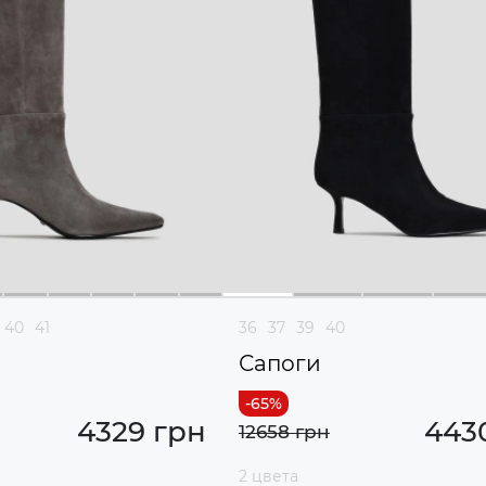
40
41
36
37
39
40
Сапоги
4329 грн
443
12658 грн
2 цвета