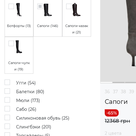
Ботфорты (
13
)
Сапоги (
146
)
Сапоги-казак
и (
21
)
Сапоги-чулк
и (
19
)
Угги (
54
)
Балетки (
80
)
36
37
38
39
Мюли (
173
)
Сапоги
Сабо (
26
)
Силиконовая обувь (
25
)
12368 грн
Слингбэки (
201
)
2 цвета
Топсайдеры (
5
)