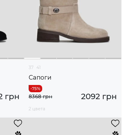
37
41
Сапоги
2 грн
2092 грн
8368 грн
2 цвета