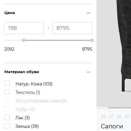
Цена
-
2092
8795
Материал обуви
Натур. Кожа (
103
)
Текстиль (
1
)
Искусственная кожа (
0
)
Нубук (
0
)
36
37
38
40
Лак (
3
)
Сапоги
Замша (
39
)