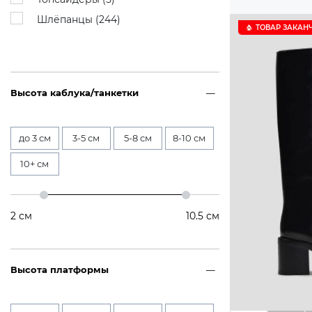
Шлёпанцы (
244
)
ТОВАР ЗАКАН
Высота каблука/танкетки
до 3 см
3-5 см
5-8 см
8-10 см
10+ см
2
см
10.5
см
Высота платформы