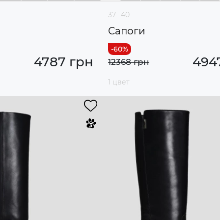
37
40
Сапоги
4787 грн
494
12368 грн
1 цвет