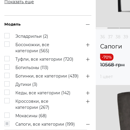
Показать еще
Модель
Эспадрильи (
2
)
36
37
38
39
Босоножки, все
Сапоги
категории (
565
)
Туфли, все категории (
720
)
10568 грн
Ботильоны (
113
)
Ботинки, все категории (
439
)
1 цвет
Дутики (
3
)
Кеды, все категории (
142
)
Кроссовки, все
категории (
267
)
Мокасины (
68
)
Сапоги, все категории (
199
)