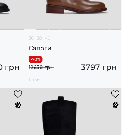
36
38
40
Сапоги
0 грн
3797 грн
12658 грн
1 цвет