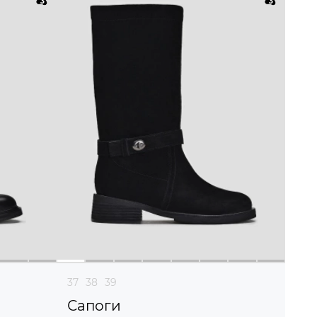
37
38
39
Сапоги