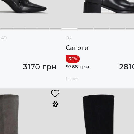
40
36
Сапоги
3170 грн
281
9368 грн
1 цвет