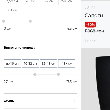
до 2 см
2-5 см
5-7 см
7-10 см
38
41
10+ см
Сапоги
0
см
4.3
см
11968 грн
1 цвет
Высота голенища
до 16 см
16-32 см
32-48 см
48+ см
27
см
47.5
см
Стиль