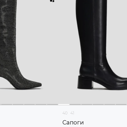
40
41
Сапоги