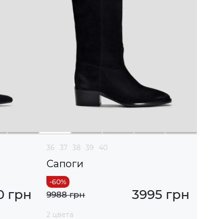
36
37
38
39
40
Сапоги
0 грн
3995 грн
9988 грн
2 цвета