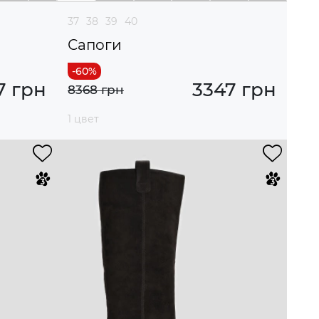
37
38
39
40
Сапоги
7 грн
3347 грн
8368 грн
1 цвет