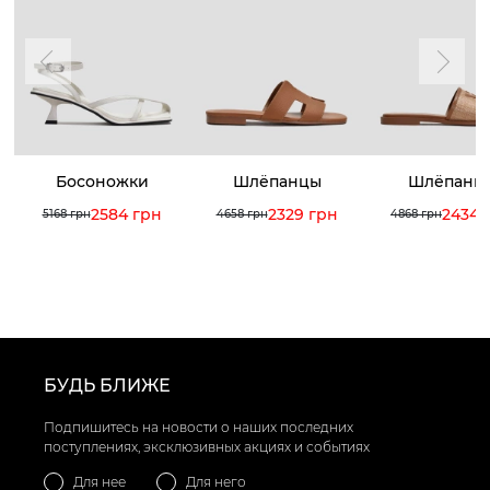
Босоножки
Шлёпанцы
Шлёпанц
2584 грн
2329 грн
2434 
5168 грн
4658 грн
4868 грн
БУДЬ БЛИЖЕ
Подпишитесь на новости о наших последних
поступлениях, эксклюзивных акциях и событиях
Для нее
Для него