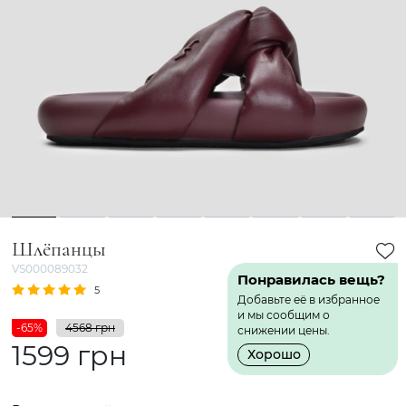
1
2
3
4
5
6
7
8
Шлёпанцы
VS000089032
Понравилась вещь?
5
1 Отзыв
Добавьте её в избранное
и мы сообщим о
-65%
4568 грн
снижении цены.
1599 грн
Хорошо