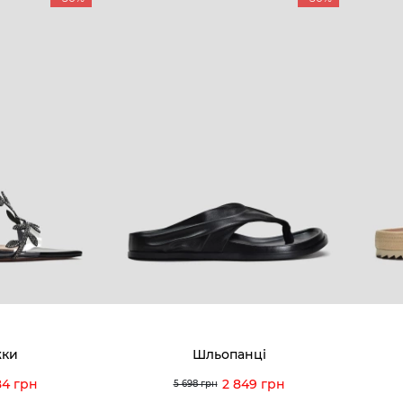
КОМПАНІЯ
КЛІЄН
:00 — 19:00
Про компанію
Новини 
8-60-56
Ми пишаємось
Програ
5-59-12
9-43-98
Вакансії та Робота
Доставк
Наші магазини
Гаранті
Договір оферти
Відгуки
orossi.ua
Задати 
жки
Шльопанці
Інструк
84 грн
2 849 грн
5 698 грн