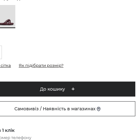
сітка
Як підібрати розмір?
До кошику
Самовивіз / Наявність в магазинах
 1 клік
номер телефону