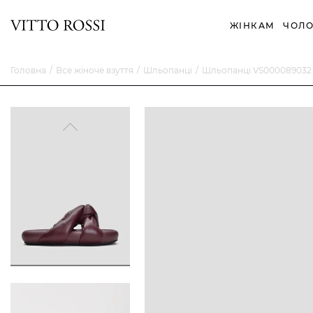
ЖІНКАМ
ЧОЛО
Головна
Все жіноче взуття
Шльопанці
Шльопанці VS000089032