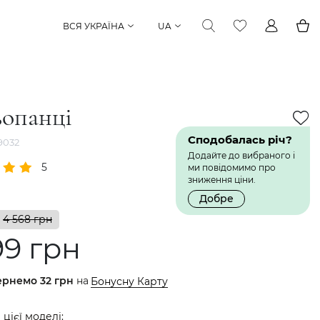
ВСЯ УКРАЇНА
UA
опанці
Сподобалась річ?
9032
Додайте до вибраного і
5
1 Відгук
ми повідомимо про
зниження ціни.
Добре
4 568 грн
99 грн
ернемо
32 грн
на
Бонусну Карту
 цієї моделі: