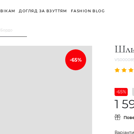
ВІКАМ
ДОГЛЯД ЗА ВЗУТТЯМ
FASHION BLOG
 Бордо
Шль
VS00008
-65%
1 5
Пов
Варіанти