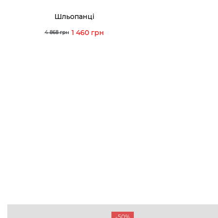
Шльопанці
1 460 грн
4 868 грн
-50%