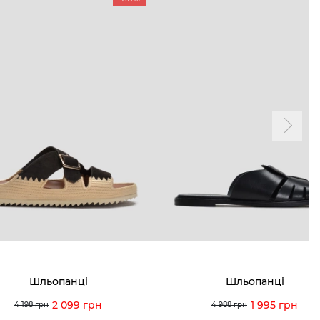
ТАМ
ПРОФІЛЬ
і акції
Особистий кабінет
ма лояльності
Мої закази
а і оплата
Мої перегляди
я і повернення
 покупців
питання
Шльопанці
Шльопанці
ція з догляду
2 099 грн
1 995 грн
4 198 грн
4 988 грн