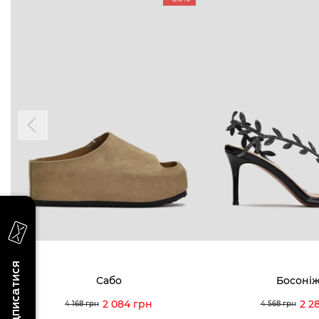
БУДЬ БЛИЖЧЕ
КОНТАКТИ
Пн-Нд 09
Підпишіться на новини про наші останні
надходження, ексклюзивні акції та події
0 (993) 5
Для неї
Для нього
0 (933) 3
0 (973) 8
Viber
Telegram
info@vitt
Підписатися
Сабо
Босоні
2 084 грн
2 2
4 168 грн
4 568 грн