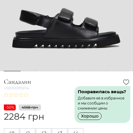
1
2
3
4
5
6
7
Сандалии
VS000089204
Понравилась вещь?
Добавьте её в избранное
и мы сообщим о
-50%
4568 грн
снижении цены.
2284 грн
Хорошо