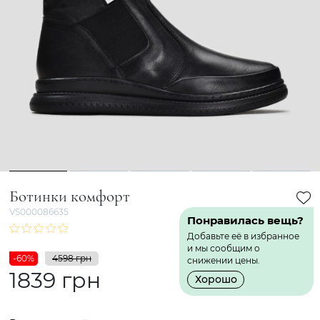
1
2
3
4
5
Ботинки комфорт
VS000086635
Понравилась вещь?
Добавьте её в избранное
и мы сообщим о
-60%
4598 грн
снижении цены.
1839 грн
Хорошо