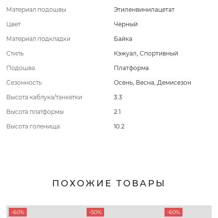
Материал подошвы
Этиленвинилацетат
Цвет
Черный
Материал подкладки
Байка
Стиль
Кэжуал
,
Спортивный
Подошва
Платформа
Сезонность
Осень
,
Весна
,
Демисезон
Высота каблука/танкетки
3.3
Высота платформы
2.1
Высота голенища
10.2
ПОХОЖИЕ ТОВАРЫ
-60%
-50%
-60%