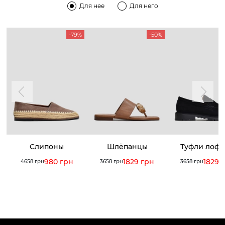
Для нее
Для него
-79%
-50%
Слипоны
Шлёпанцы
Туфли лоф
980 грн
1829 грн
1829 
4658 грн
3658 грн
3658 грн