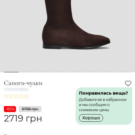
1
2
3
4
5
6
7
8
Сапоги-чулки
VS000091882
Понравилась вещь?
Добавьте её в избранное
и мы сообщим о
-60%
6798 грн
снижении цены.
2719 грн
Хорошо