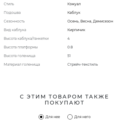
Стиль
Кэжуал
Подошва
Каблук
Сезонность
Осень
,
Весна
,
Демисезон
Вид каблука
Кирпичик
Высота каблука/танкетки
4
Высота платформы
0.8
Высота голенища
51
Материал голенища
Стрейч-текстиль
С ЭТИМ ТОВАРОМ ТАКЖЕ
ПОКУПАЮТ
Для нее
Для него