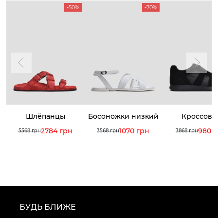
-50%
-70%
Шлёпанцы
Босоножки низкий
Кроссовк
ход
2784 грн
1070 грн
980 
5568 грн
3568 грн
3868 грн
БУДЬ БЛИЖЕ