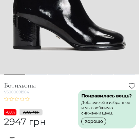
1
2
3
4
5
6
Ботильоны
VS000091984
Понравилась вещь?
Добавьте её в избранное
и мы сообщим о
-60%
7368 грн
снижении цены.
2947 грн
Хорошо