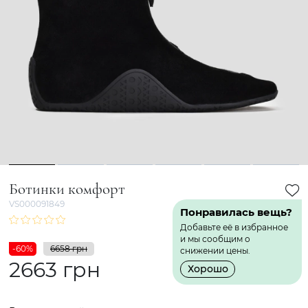
1
2
3
4
5
6
Ботинки комфорт
VS000091849
Понравилась вещь?
Добавьте её в избранное
и мы сообщим о
-60%
6658 грн
снижении цены.
2663 грн
Хорошо