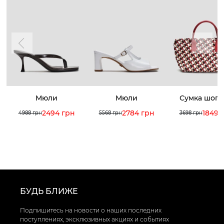
Мюли
Мюли
Сумка шоп
2494 грн
2784 грн
1849 
4988 грн
5568 грн
3698 грн
БУДЬ БЛИЖЕ
Подпишитесь на новости о наших последних
поступлениях, эксклюзивных акциях и событиях