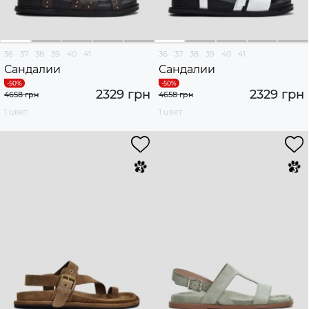
36
37
38
39
40
41
36
37
38
39
40
41
Сандалии
Сандалии
2329 грн
2329 грн
4658 грн
4658 грн
1 цвет
1 цвет