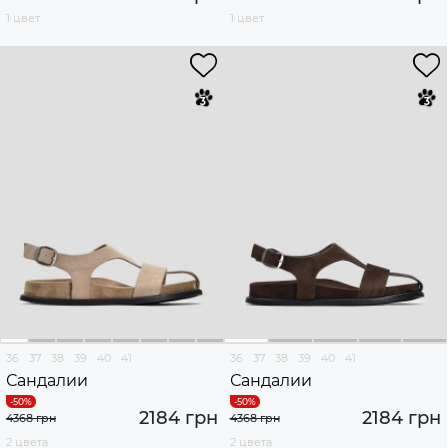
1 цвет
1 цвет
36
37
38
39
40
41
36
37
38
39
40
41
Сандалии
Сандалии
2184 грн
2184 грн
4368 грн
4368 грн
2 цвета
2 цвета