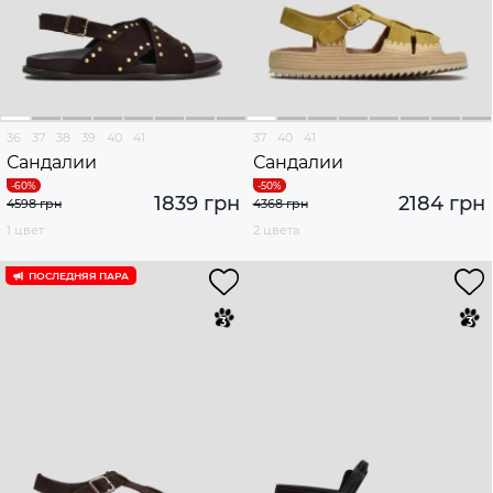
36
37
38
39
40
41
37
40
41
Сандалии
Сандалии
1839 грн
2184 грн
4598 грн
4368 грн
1 цвет
2 цвета
ПОСЛЕДНЯЯ ПАРА