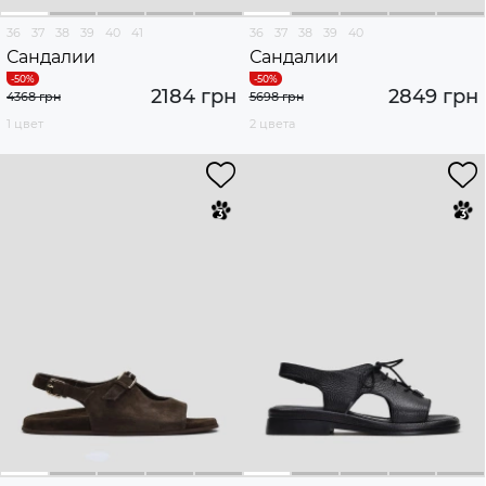
36
37
38
39
40
41
36
37
38
39
40
Сандалии
Сандалии
2184 грн
2849 грн
4368 грн
5698 грн
1 цвет
2 цвета