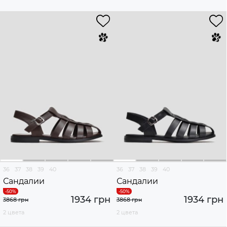
36
37
38
39
40
36
37
38
39
40
Сандалии
Сандалии
1934 грн
1934 грн
3868 грн
3868 грн
2 цвета
2 цвета