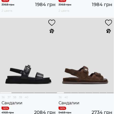
1984 грн
1984 грн
3968 грн
3968 грн
2 цвета
2 цвета
36
37
38
39
40
36
40
Сандалии
Сандалии
2084 грн
2734 грн
4168 грн
5468 грн