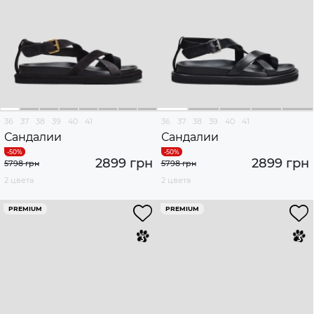
36
37
38
39
40
41
36
37
38
39
40
41
Сандалии
Сандалии
2899 грн
2899 грн
5798 грн
5798 грн
2 цвета
2 цвета
PREMIUM
PREMIUM