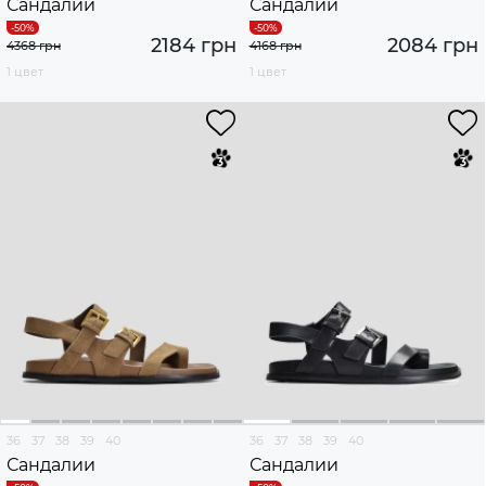
Сандалии
Сандалии
2184 грн
2084 грн
4368 грн
4168 грн
1 цвет
1 цвет
36
37
38
39
40
36
37
38
39
40
Сандалии
Сандалии