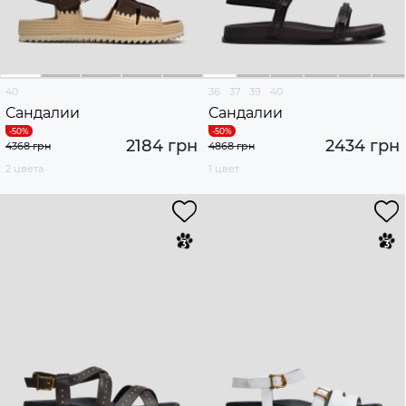
40
36
37
39
40
Сандалии
Сандалии
2184 грн
2434 грн
4368 грн
4868 грн
2 цвета
1 цвет