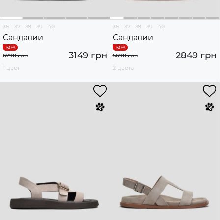
36
37
38
39
40
36
37
38
39
40
Сандалии
Сандалии
3149 грн
2849 грн
6298 грн
5698 грн
1 цвет
2 цвета