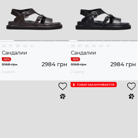
36
37
38
40
41
36
37
38
39
40
41
Сандалии
Сандалии
2984 грн
2984 грн
5968 грн
5968 грн
2 цвета
2 цвета
ТОВАР ЗАКАНЧИВАЕТСЯ