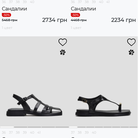
36
37
38
39
40
36
37
38
39
40
41
Сандалии
Сандалии
2734 грн
2234 грн
5468 грн
4468 грн
1 цвет
1 цвет
36
37
38
39
40
41
37
38
39
40