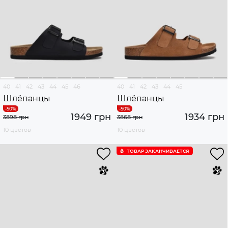
40
41
42
43
44
45
46
40
41
42
43
44
45
Шлёпанцы
Шлёпанцы
1949 грн
1934 грн
3898 грн
3868 грн
10 цветов
10 цветов
ТОВАР ЗАКАНЧИВАЕТСЯ