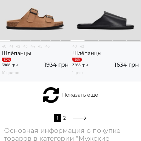
40
41
42
43
44
45
46
40
42
Шлёпанцы
Шлёпанцы
1934 грн
1634 грн
3868 грн
3268 грн
10 цветов
1 цвет
Показать еще
1
2
Основная информация о покупке
товаров в категории "Мужские