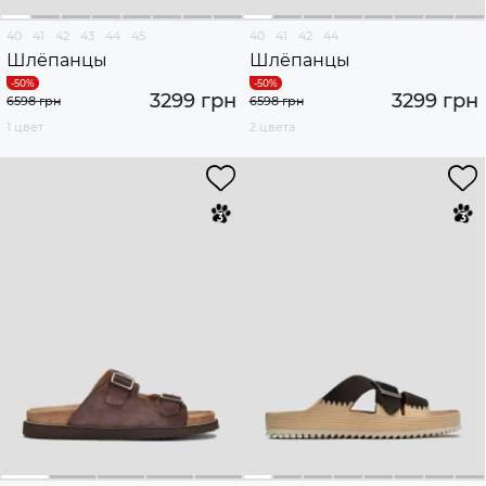
40
41
42
43
44
45
40
41
42
44
Шлёпанцы
Шлёпанцы
3299 грн
3299 грн
6598 грн
6598 грн
1 цвет
2 цвета