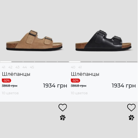
41
42
43
44
45
40
41
Шлёпанцы
Шлёпанцы
1934 грн
1934 грн
3868 грн
3868 грн
10 цветов
10 цветов