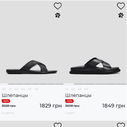
40
41
42
44
45
46
41
42
43
44
Шлёпанцы
Шлёпанцы
1829 грн
1849 грн
3658 грн
3698 грн
3 цвета
1 цвет