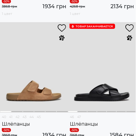
1934 грн
2134 грн
3868 грн
4268 грн
1 цвет
1 цвет
ТОВАР ЗАКАНЧИВАЕТСЯ
40
41
42
43
44
45
46
47
Шлёпанцы
Шлёпанцы
1934 грн
1584 грн
3868 грн
3168 грн