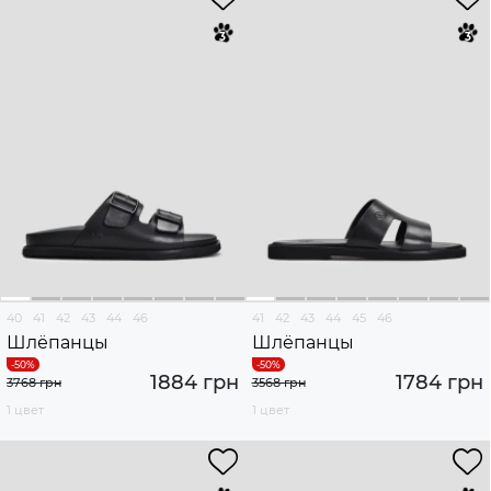
40
41
42
43
44
46
41
42
43
44
45
46
Шлёпанцы
Шлёпанцы
1884 грн
1784 грн
3768 грн
3568 грн
1 цвет
1 цвет