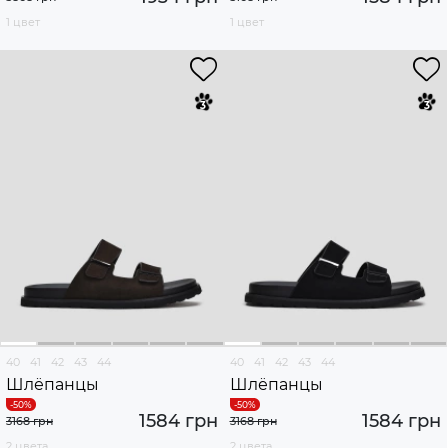
1 цвет
1 цвет
40
41
42
43
44
40
41
42
43
44
Шлёпанцы
Шлёпанцы
1584 грн
1584 грн
3168 грн
3168 грн
2 цвета
2 цвета