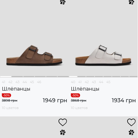
41
42
43
44
45
46
40
41
42
43
44
45
Шлёпанцы
Шлёпанцы
1949 грн
1934 грн
3898 грн
3868 грн
10 цветов
10 цветов