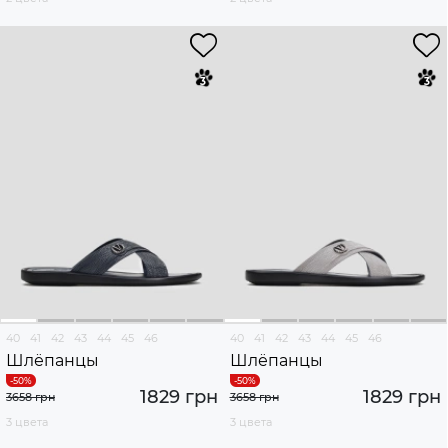
40
41
42
43
44
45
46
40
41
42
43
44
45
46
Шлёпанцы
Шлёпанцы
1829 грн
1829 грн
3658 грн
3658 грн
3 цвета
3 цвета