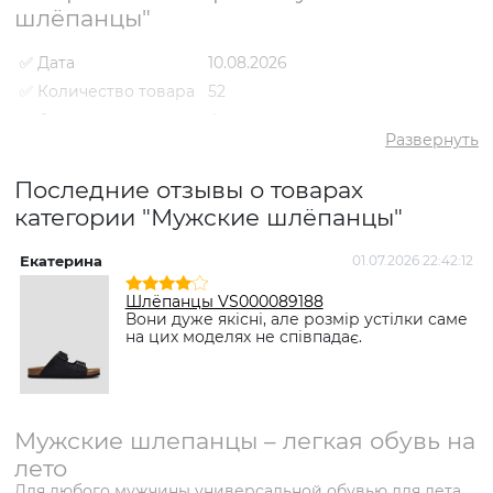
шлёпанцы"
✅ Дата
10.08.2026
✅ Количество товара
52
✅ Средний рейтинг
4
Развернуть
✅ Средняя цена
1743 грн
✅ Самый дешевый
Последние отзывы о товарах
984 грн
товар
категории "Мужские шлёпанцы"
✅ Самый дорогой
3299 грн
товар
Екатерина
01.07.2026 22:42:12
✅ Самый
Шлёпанцы VS000071636 Черный
популярный товар
- 984 грн
Шлёпанцы VS000089188
Вони дуже якісні, але розмір устілки саме
на цих моделях не співпадає.
Мужские шлепанцы – легкая обувь на
лето
Для любого мужчины универсальной обувью для лета