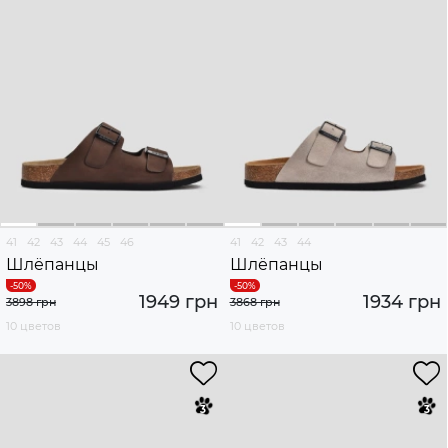
41
42
43
44
45
46
41
42
43
44
Шлёпанцы
Шлёпанцы
1949 грн
1934 грн
3898 грн
3868 грн
10 цветов
10 цветов