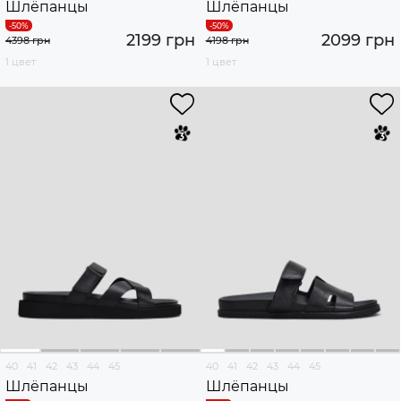
Шлёпанцы
Шлёпанцы
2199 грн
2099 грн
4398 грн
4198 грн
1 цвет
1 цвет
40
41
42
43
44
45
40
41
42
43
44
45
Шлёпанцы
Шлёпанцы