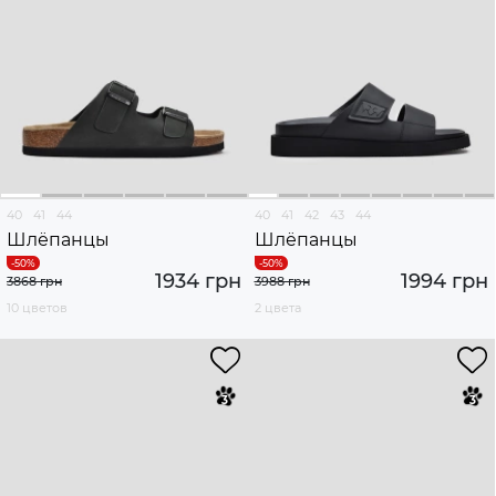
40
41
44
40
41
42
43
44
Шлёпанцы
Шлёпанцы
1934 грн
1994 грн
3868 грн
3988 грн
10 цветов
2 цвета