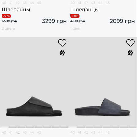
40
41
42
43
44
45
40
41
42
43
44
45
Шлёпанцы
Шлёпанцы
3299 грн
2099 грн
6598 грн
4198 грн
2 цвета
1 цвет
40
41
42
43
44
45
40
41
42
43
44
45