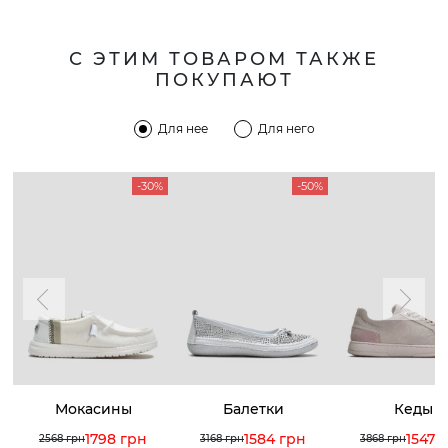
С ЭТИМ ТОВАРОМ ТАКЖЕ
ПОКУПАЮТ
Для нее
Для него
-30%
-50%
Мокасины
Балетки
Кеды
1798 грн
1584 грн
1547 
2568 грн
3168 грн
3868 грн