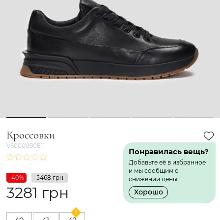
1
2
3
4
5
Кроссовки
VS000090811
Понравилась вещь?
Добавьте её в избранное
и мы сообщим о
-40%
5468 грн
снижении цены.
3281 грн
Хорошо