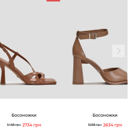
ТАМ
ПРОФИЛЬ
и и акции
Личный кабинет
мма лояльности
Мои заказы
а и оплата
Мои просмотры
я и возврат
 покупателей
 вопрос
Босоножки
Босоножки
кция по уходу
2734 грн
2634 грн
5468 грн
5268 грн