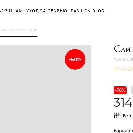
УЖЧИНАМ
УХОД ЗА ОБУВЬЮ
FASHION BLOG
VS000091958 Черный
Сли
VS000091
-50%
314
Вер
Вариант