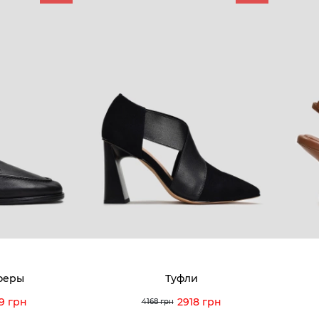
КОМПАНИЯ
КЛИЕН
:00 — 19:00
О компании
Новост
8-60-56
Мы гордимся
Програ
5-59-12
9-43-98
Вакансии и Работа
Доставк
Наши магазины
Гаранти
Договор оферты
Отзывы
orossi.ua
Задать
феры
Туфли
Инстру
9 грн
2918 грн
4168 грн