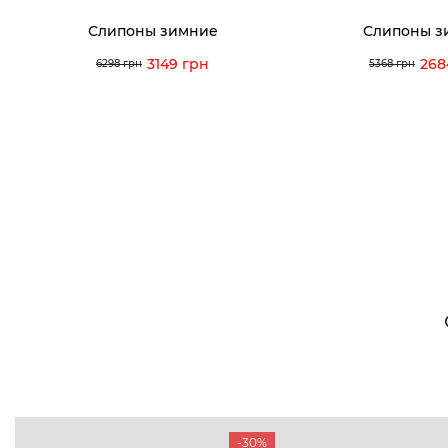
Слипоны зимние
Слипоны з
3149 грн
268
6298 грн
5368 грн
-30%