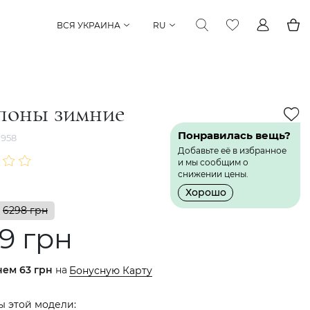
ВСЯ УКРАИНА
RU
поны зимние
Понравилась вещь?
958
Добавьте её в избранное
и мы сообщим о
снижении цены.
Хорошо
6298 грн
9 грн
нем
63 грн
на
Бонусную Карту
ы этой модели: