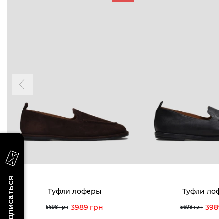
БУДЬ БЛИЖЕ
КОНТАКТЫ
Пн-Вс 09
Подпишитесь на новости о наших
последних поступлениях, эксклюзивных
акциях и событиях
0 (993) 5
0 (933) 3
Для нее
Для него
0 (973) 8
Viber
Telegram
info@vitt
Подписаться
Туфли лоферы
Туфли ло
3989 грн
398
5698 грн
5698 грн