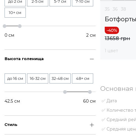
до 2 см
2-5 см
5-7 см
7-10 см
35
36
38
10+ см
Ботфорт
0
см
2
см
13658 грн
1 цвет
Высота голенища
до 16 см
16-32 см
32-48 см
48+ см
Основная 
✅ Дата
42.5
см
60
см
✅ Количество 
✅ Средний ре
Стиль
✅ Средняя цен