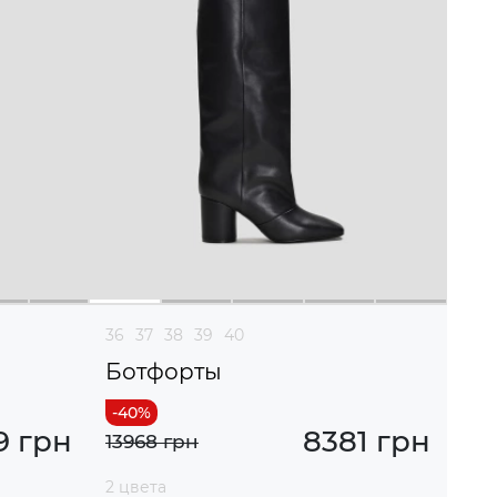
36
37
38
39
40
Ботфорты
9 грн
8381 грн
13968 грн
2 цвета