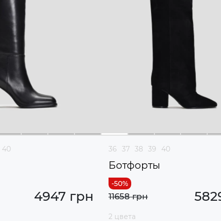
40
36
37
38
39
40
ы
Ботфорты
4947 грн
582
11658 грн
2 цвета