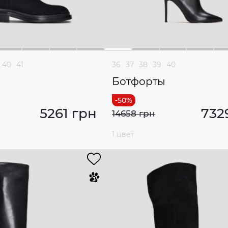
40
41
36
37
38
39
40
ы
Ботфорты
5261 грн
732
14658 грн
1 цвет