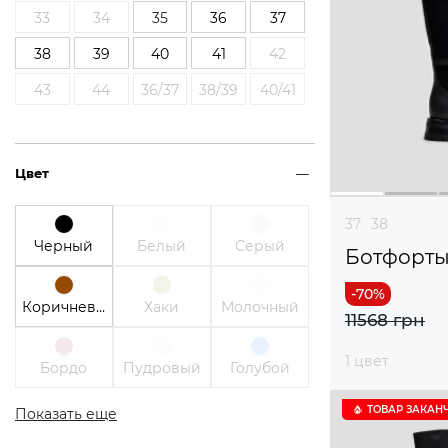
33
34
35
36
37
38
39
40
41
42
43
44
36/37
38/39
40/41
Цвет
37
38
Черный
Белый
Серый
Ботфорт
Коричневый
Хаки
Молочный
11568 грн
1 цвет
Бордо
Пудровый
Голубой
ТОВАР ЗАКАН
Показать еще