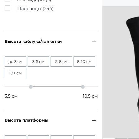
Шлёпанцы (
244
)
Высота каблука/танкетки
до 3 см
3-5 см
5-8 см
8-10 см
10+ см
3.5
см
10.5
см
Высота платформы