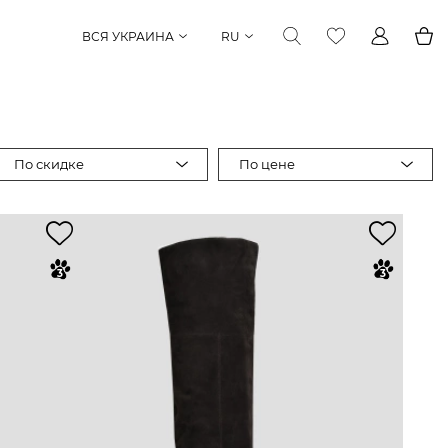
ВСЯ УКРАИНА
RU
По скидке
По цене