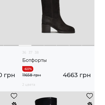
36
37
38
Ботфорты
0 грн
4663 грн
11658 грн
2 цвета