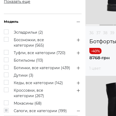
Показать еще
Модель
Эспадрильи (
2
)
36
37
38
39
Босоножки, все
Ботфорт
категории (
565
)
Туфли, все категории (
720
)
8768 грн
Ботильоны (
113
)
Ботинки, все категории (
439
)
1 цвет
Дутики (
3
)
Кеды, все категории (
142
)
Кроссовки, все
категории (
267
)
Мокасины (
68
)
Сапоги, все категории (
199
)