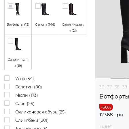
Ботфорты (
13
)
Сапоги (
146
)
Сапоги-казак
и (
21
)
Сапоги-чулк
и (
19
)
Угги (
54
)
Балетки (
80
)
36
37
38
39
Мюли (
173
)
Ботфорт
Сабо (
26
)
Силиконовая обувь (
25
)
12368 грн
Слингбэки (
201
)
1 цвет
Топсайдеры (
5
)