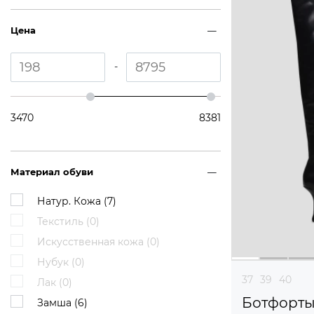
Цена
-
3470
8381
Материал обуви
Натур. Кожа (
7
)
Текстиль (
0
)
Искусственная кожа (
0
)
Нубук (
0
)
37
39
40
Лак (
0
)
Ботфорт
Замша (
6
)