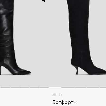
38
39
ы
Ботфорты