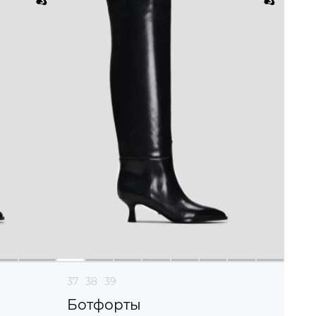
37
38
39
Ботфорты