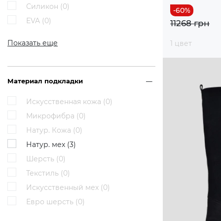
Силикон (
0
)
EVA (
0
)
11268 грн
Показать еще
1 цвет
Материал подкладки
Искусственная кожа (
0
)
Микрофибра (
0
)
Натур. Кожа (
0
)
Натур. мех (
3
)
Шерсть (
0
)
Текстиль (
0
)
Искусственный мех (
0
)
Евро шерсть (
0
)