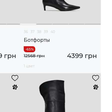
36
37
38
39
40
Ботфорты
9 грн
4399 грн
12568 грн
1 цвет