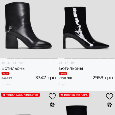
36
37
38
40
36
37
39
Ботильоны
Ботильоны
3347 грн
2959 грн
8368 грн
7398 грн
1 цвет
1 цвет
ТОВАР ЗАКАНЧИВАЕТСЯ
ПОСЛЕДНЯЯ ПАРА