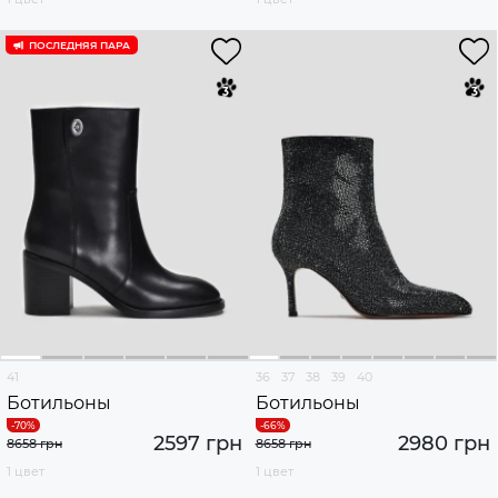
ПОСЛЕДНЯЯ ПАРА
41
36
37
38
39
40
Ботильоны
Ботильоны
2597 грн
2980 грн
8658 грн
8658 грн
1 цвет
1 цвет