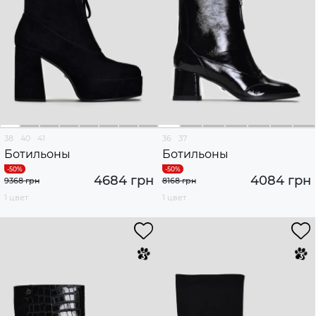
38
40
41
36
37
Ботильоны
Ботильоны
4684 грн
4084 грн
9368 грн
8168 грн
1 цвет
1 цвет