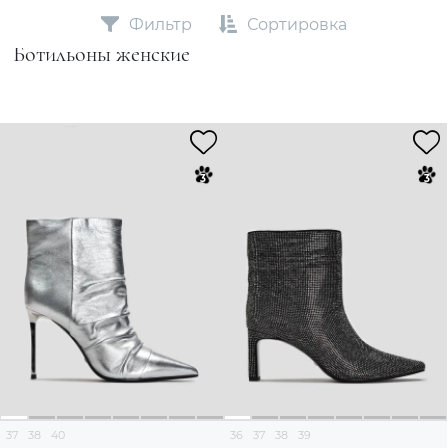
Фильтр
Сортировка
Ботильоны женские
37
38
40
36
37
38
39