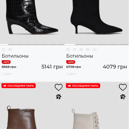
37
38
36
37
38
39
40
Ботильоны
Ботильоны
5141 грн
4079 грн
8568 грн
6798 грн
1 цвет
1 цвет
ПОСЛЕДНЯЯ ПАРА
ПОСЛЕДНЯЯ ПАРА