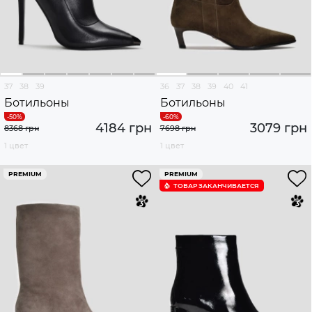
37
38
39
36
37
38
39
40
41
Ботильоны
Ботильоны
4184 грн
3079 грн
8368 грн
7698 грн
1 цвет
1 цвет
PREMIUM
PREMIUM
ТОВАР ЗАКАНЧИВАЕТСЯ