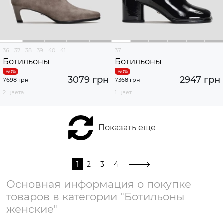
36
37
38
39
40
41
37
Ботильоны
Ботильоны
3079 грн
2947 грн
7698 грн
7368 грн
2 цвета
1 цвет
Показать еще
1
2
3
4
Основная информация о покупке
товаров в категории "Ботильоны
женские"