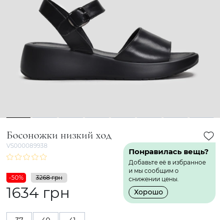
1
2
3
4
5
6
7
8
Босоножки низкий ход
VS000089938
Понравилась вещь?
Добавьте её в избранное
и мы сообщим о
-50%
3268 грн
снижении цены.
1634 грн
Хорошо