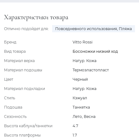
Характеристики товара
Отлично подойдет для:
Повседневного использования
,
Пляжа
Бренд
Vitto Rossi
Вид товара
Босоножки низкий ход
Материал верха
Натур. Кожа
Материал подошвы
Термоэластопласт
Цвет
Черный
Материал подкладки
Натур. Кожа
Стиль
Кэжуал
Подошва
Танкетка
Сезонность
Лето
,
Весна
Высота каблука/танкетки
4.7
Высота платформы
1.7